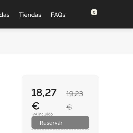
0
adas
Tiendas
FAQs
18,27
19,23
€
€
IVA incluido
Reservar