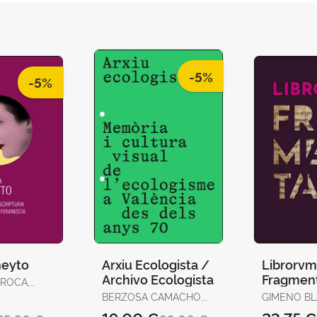
-5%
-5%
neyto
Arxiu Ecologista /
Librorv
Archivo Ecologista
Fragmen
 ROCA,
BERZOSA CAMACHO,
GIMENO BL
ALBERTO / VINDEL
FRANCISCO 