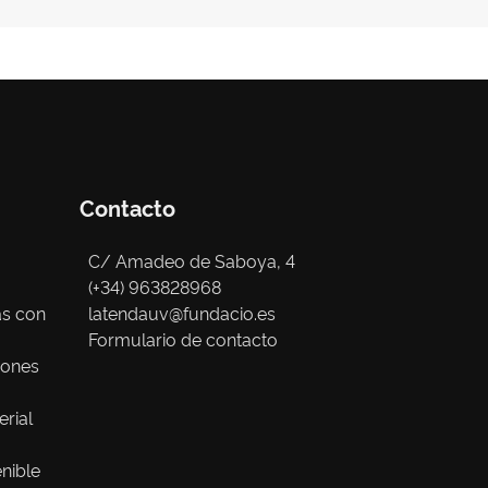
Contacto
C/ Amadeo de Saboya, 4
(+34) 963828968
as con
latendauv@fundacio.es
Formulario de contacto
iones
erial
nible