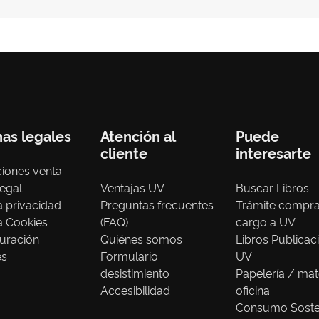
nas legales
Atención al
Puede
cliente
interesarte
iones venta
legal
Ventajas UV
Buscar Libros
ca privacidad
Preguntas frecuentes
Trámite compr
ca Cookies
(FAQ)
cargo a UV
uración
Quiénes somos
Libros Publicac
es
Formulario
UV
desistimiento
Papelería / mat
Accesibilidad
oficina
Consumo Soste