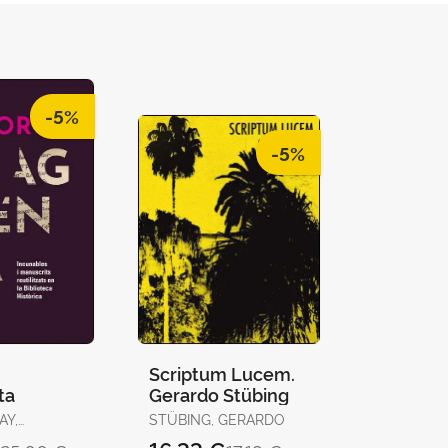
-5%
-5%
m
Scriptum Lucem.
ta
Gerardo Stübing
AY,
STÜBING, GERARDO
M. /