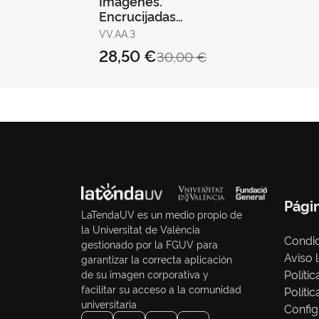
Imágenes.
Encrucijadas
Interdisciplinares
VV.AA.3
28,50 €
30,00 €
Pági
LaTendaUV es un medio propio de
la Universitat de València
Condic
gestionado por la FGUV para
Aviso 
garantizar la correcta aplicación
Políti
de su imagen corporativa y
facilitar su acceso a la comunidad
Políti
universitaria
Config