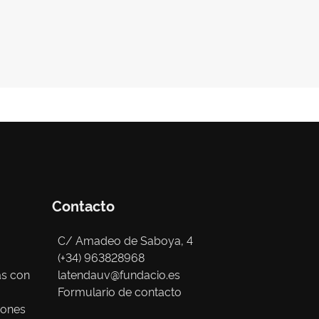
Contacto
C/ Amadeo de Saboya, 4
(+34) 963828968
as con
latendauv@fundacio.es
Formulario de contacto
iones