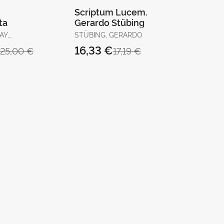
m
Scriptum Lucem.
ta
Gerardo Stübing
AY,
STÜBING, GERARDO
M. /
€
16,33 €
25,00 €
17,19 €
MARTÍNEZ,
 MÓNICA