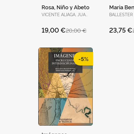
Rosa, Niño y Abeto
Maria Be
VICENTE ALIAGA, JUAN
BALLESTER
/ CLEMINSON,
JOSEP
RICHARD / PERAL,
19,00 €
23,75 €
20,00 €
EMILIO
-5%