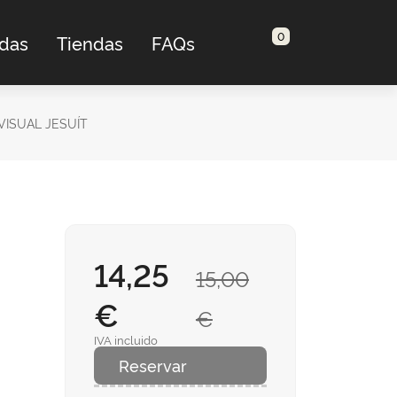
0
adas
Tiendas
FAQs
VISUAL JESUÍT
14,25
15,00
€
€
IVA incluido
Reservar