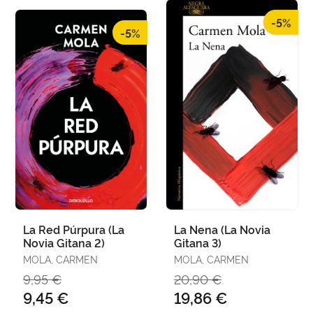
-5%
-5%
La Red Púrpura (La
La Nena (La Novia
Novia Gitana 2)
Gitana 3)
MOLA, CARMEN
MOLA, CARMEN
9,95 €
20,90 €
9,45 €
19,86 €