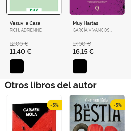
Vesuvi a Casa
Muy Hartas
RICH, ADRIENNE
GARCÍA VIVANCOS,
DAVID / TORELLÓ
TORRENS, ANTÒNIA
12,00 €
17,00 €
11,40 €
16,15 €
Otros libros del autor
-5%
-5%