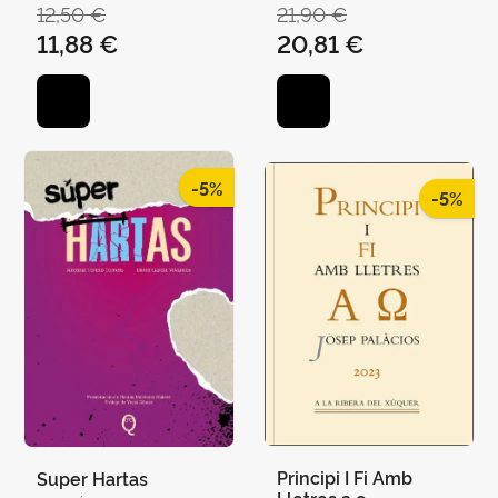
VICTORIA
12,50 €
21,90 €
11,88 €
20,81 €
-5%
-5%
Principi I Fi Amb
Super Hartas
Lletres a o