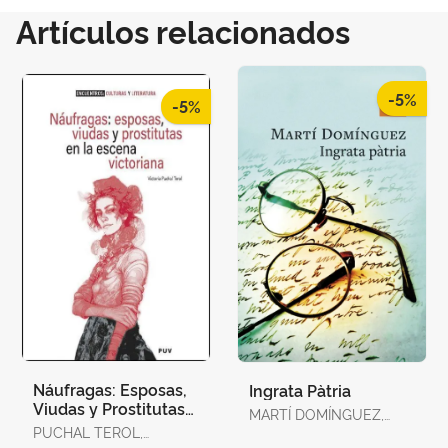
Artículos relacionados
-5%
-5%
Náufragas: Esposas,
Ingrata Pàtria
Viudas y Prostitutas
MARTÍ DOMÍNGUEZ,
en la Escena
PUCHAL TEROL,
MARTÍ DOMÍNGUEZ
Victoriana