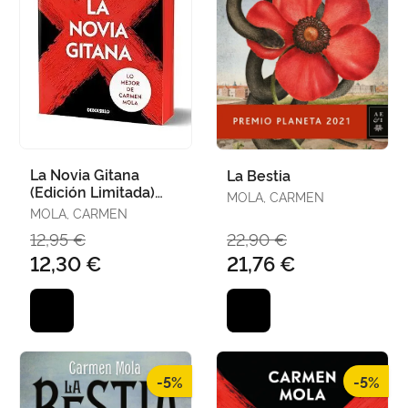
La Novia Gitana
La Bestia
(Edición Limitada)
MOLA, CARMEN
(Inspectora Elena
MOLA, CARMEN
Blanco 1)
12,95 €
22,90 €
12,30 €
21,76 €
-5%
-5%