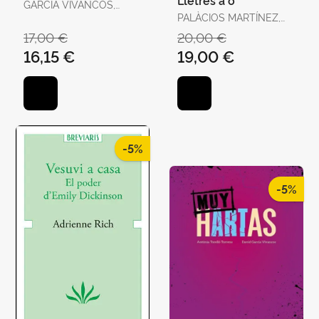
GARCÍA VIVANCOS,
DAVID / TORELLÓ
PALÀCIOS MARTÍNEZ,
TORRENS, ANTÒNIA
JOSEP
17,00 €
20,00 €
16,15 €
19,00 €
-5%
-5%