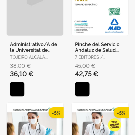
Administrativo/A de
Pinche del Servicio
la Universitat de
Andaluz de Salud.
València. Temario,
Temario Específico
TOJEIRO ALCALÁ,
7 EDITORES /
Test y Supuestos
CARLOS
GONZÁLEZ RABANAL,
38,00 €
45,00 €
Prácti
JOSÉ MANUEL /
36,10 €
42,75 €
SERRANO BARCENA,
ANA MARÍA /
GONZÁLEZ CABALLERO,
MARTA
-5%
-5%