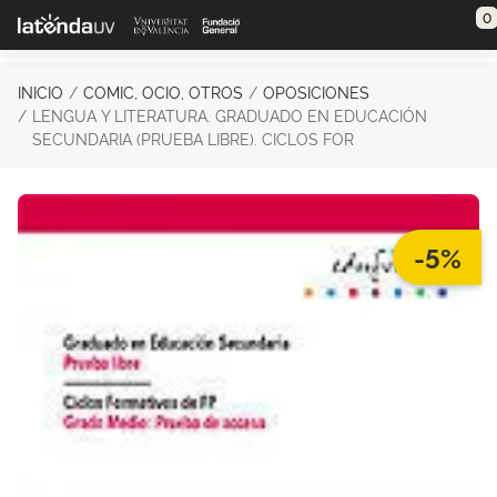
Saltar al contenido principal
0
INICIO
COMIC, OCIO, OTROS
OPOSICIONES
LENGUA Y LITERATURA. GRADUADO EN EDUCACIÓN
SECUNDARIA (PRUEBA LIBRE). CICLOS FOR
-5%