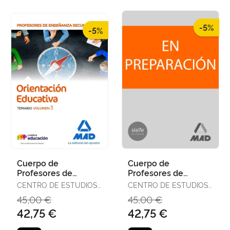
-5%
-5%
Cuerpo de
Cuerpo de
Profesores de
Profesores de
Enseñanza
Enseñanza
CENTRO DE ESTUDIOS
CENTRO DE ESTUDIOS
Secundaria -
Secundaria -
VECTOR, S.L.
VECTOR, S.L.
45,00 €
45,00 €
Orientación
Orientación
42,75 €
42,75 €
Educativa. Temario
Educativa. Temario
Vo
Vo