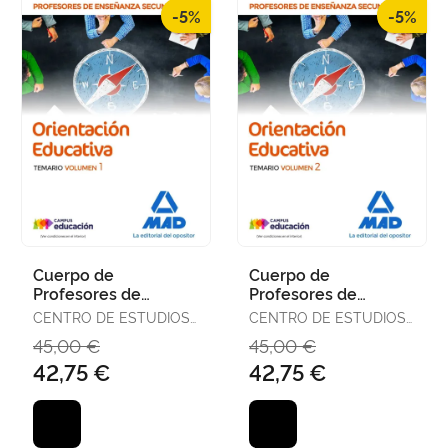
-5%
-5%
Cuerpo de
Cuerpo de
Profesores de
Profesores de
Enseñanza
Enseñanza
CENTRO DE ESTUDIOS
CENTRO DE ESTUDIOS
Secundaria -
Secundaria -
VECTOR, S.L.
VECTOR, S.L.
45,00 €
45,00 €
Orientación
Orientación
42,75 €
42,75 €
Educativa. Temario
Educativa. Temario
Vo
Vo