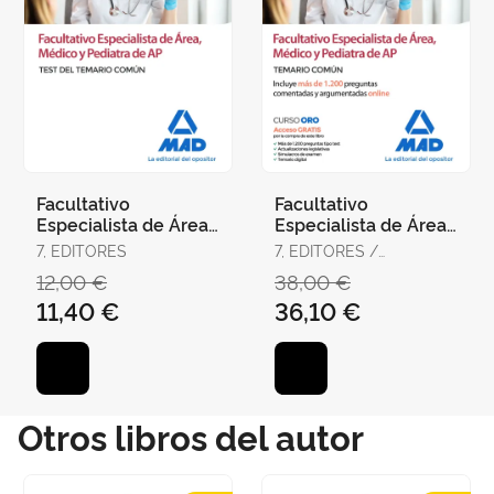
Facultativo
Facultativo
Especialista de Área,
Especialista de Área,
Médico y Pediatra de
Médico y Pediatra de
7, EDITORES
7, EDITORES /
Atención Primaria del
Atención Primaria del
RODRÍGUEZ RIVERA,
12,00 €
38,00 €
Ser
Ser
FRANCISCO ENRIQUE /
11,40 €
36,10 €
GÓMEZ MARTÍNEZ,
DOMINGO / GUERRERO
ARROYO, JOSÉ
Otros libros del autor