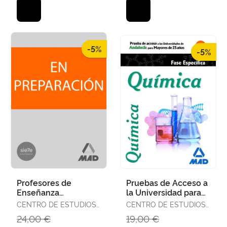
-5%
-5%
Profesores de
Pruebas de Acceso a
Enseñanza
la Universidad para
Secundaria.
Mayores de 25 Años
CENTRO DE ESTUDIOS
CENTRO DE ESTUDIOS
Orientación
Universidades de
VECTOR, S.L.
VECTOR, S.L.
24,00 €
19,00 €
Educativa Plan de
Anda