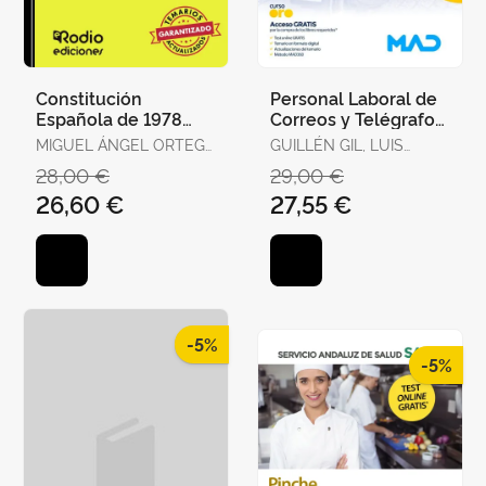
Constitución
Personal Laboral de
Española de 1978
Correos y Telégrafos.
para Oposiciones.
Temario Volumen 1
MIGUEL ÁNGEL ORTEGA
GUILLÉN GIL, LUIS
Test Ordenados por
PALOP
IGNACIO / FORUM DE
28,00 €
29,00 €
Artículos, Re
DE CATALUNYA /
26,60 €
27,55 €
GUILLEN DIAZ,
LOURDES ALEJANDRA
-5%
-5%