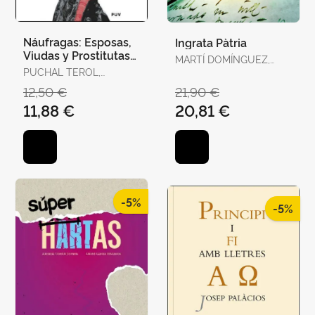
Náufragas: Esposas,
Ingrata Pàtria
Viudas y Prostitutas
MARTÍ DOMÍNGUEZ,
en la Escena
PUCHAL TEROL,
MARTÍ DOMÍNGUEZ
Victoriana
VICTORIA
12,50 €
21,90 €
11,88 €
20,81 €
-5%
-5%