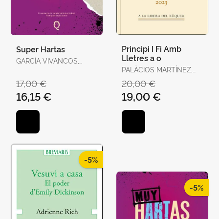
Principi I Fi Amb
Super Hartas
Lletres a o
GARCÍA VIVANCOS,
DAVID / TORELLÓ
PALÀCIOS MARTÍNEZ,
TORRENS, ANTÒNIA
JOSEP
17,00 €
20,00 €
16,15 €
19,00 €
-5%
-5%