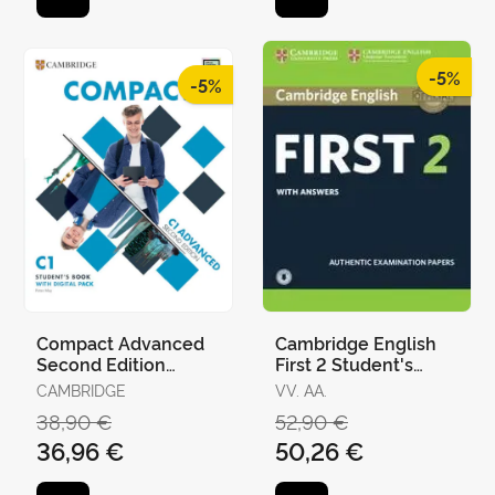
-5%
-5%
Compact Advanced
Cambridge English
Second Edition
First 2 Student's
Student's Book With
Book With Answers
CAMBRIDGE
VV. AA.
Answers With Digital
And Audio
38,90 €
52,90 €
Pack
36,96 €
50,26 €