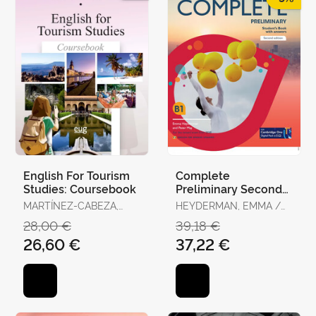
English For Tourism
Complete
Studies: Coursebook
Preliminary Second
Edition English For
MARTÍNEZ-CABEZA,
HEYDERMAN, EMMA /
Spanish Speakers
MIGUEL ANGEL /
MAY, PETER
28,00 €
39,18 €
Student's Book
ESPÍNOLA ROSILLO,
26,60 €
37,22 €
MARÍA DEL CARMEN