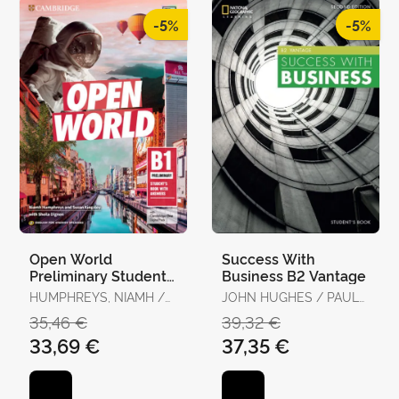
-5%
-5%
Open World
Success With
Preliminary Student's
Business B2 Vantage
Book With Answers
HUMPHREYS, NIAMH /
JOHN HUGHES / PAUL
With Digital Pack
KINGSLEY, SUSAN /
DUMMETT / MARA
35,46 €
39,32 €
DIGNEN, SHEILA
PEDRETTI / HELEN
33,69 €
37,35 €
STEPHENSON / ROLF
COOK