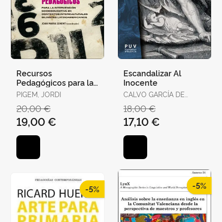
Recursos
Escandalizar Al
Pedagógicos para la
Inocente
Intervención
PIGEM, JORDI
CALVO GARCÍA DE
Socioeducativa en
LEONARDO, JUAN JOSÉ
20,00 €
18,00 €
Contextos Intercultu
/ ALCANTUD DÍAZ,
19,00 €
17,10 €
MARÍA
-5%
-5%