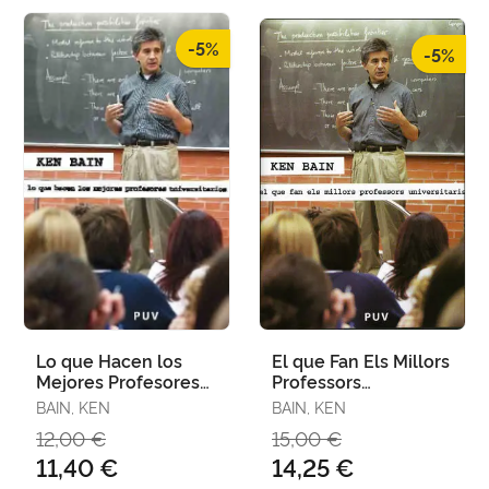
-5%
-5%
Lo que Hacen los
El que Fan Els Millors
Mejores Profesores
Professors
Universitarios
Universitaris
BAIN, KEN
BAIN, KEN
12,00 €
15,00 €
11,40 €
14,25 €