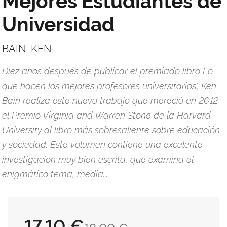
Universidad
BAIN, KEN
Diez años después de publicar el premiado libro Lo
que hacen los mejores profesores universitarios', Ken
Bain realiza este nuevo trabajo que mereció en 2012
el Premio Virginia and Warren Stone de la Harvard
University al libro más sobresaliente sobre educación
y sociedad. Este volumen contiene una excelente
investigación muy bien escrita, que examina el
enigmático tema, media...
17,10 €