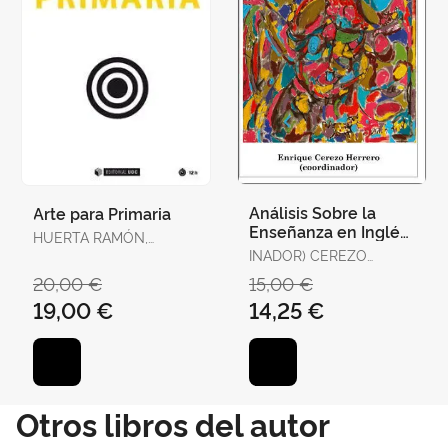
Análisis Sobre la
Arte para Primaria
Enseñanza en Inglés
HUERTA RAMÓN,
en la Comunitat
RICARD
INADOR) CEREZO
Valenciana Desde la
HERRERO, ENRIQUE
20,00 €
15,00 €
Perspe
(COORD
19,00 €
14,25 €
Otros libros del autor