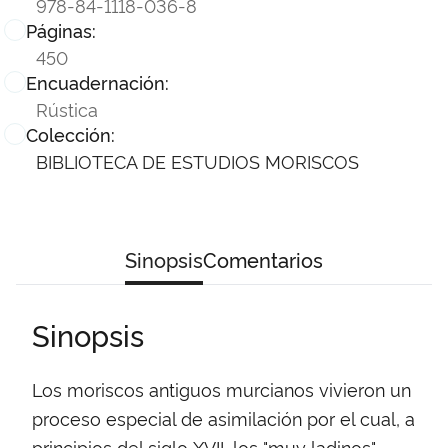
978-84-1118-036-8
Páginas:
450
Encuadernación:
Rústica
Colección:
BIBLIOTECA DE ESTUDIOS MORISCOS
Sinopsis
Comentarios
Sinopsis
Los moriscos antiguos murcianos vivieron un
proceso especial de asimilación por el cual, a
principios del siglo XVII, los "muy ladinos"