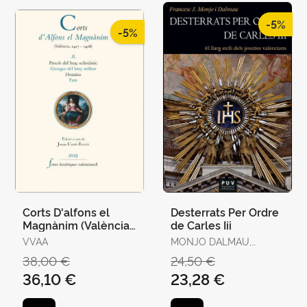
-5%
-5%
Corts D'alfons el
Desterrats Per Ordre
Magnànim (València,
de Carles Iii
1417-1418) Ii
VVAA
MONJO DALMAU,
FRANCESC-JOAN
38,00 €
24,50 €
36,10 €
23,28 €