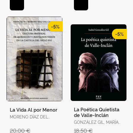
-5%
-5%
La Poética Quietista
La Vida Al por Menor
de Valle-Inclán
MORENO DÍAZ DEL
CAMPO, FRANCISCO J.
GONZÁLEZ GIL, MARÍA
ISABEL
20,00 €
18,50 €