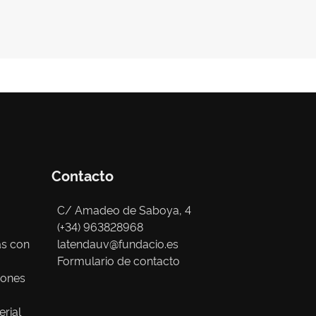
Contacto
C/ Amadeo de Saboya, 4
(+34) 963828968
as con
latendauv@fundacio.es
Formulario de contacto
iones
erial