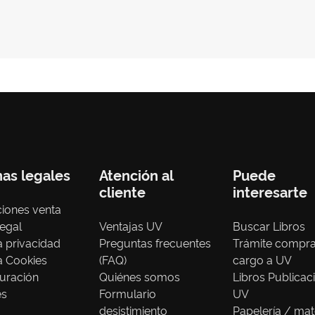
nas legales
Atención al
Puede
cliente
interesarte
iones venta
legal
Ventajas UV
Buscar Libros
ca privacidad
Preguntas frecuentes
Trámite compr
ca Cookies
(FAQ)
cargo a UV
uración
Quiénes somos
Libros Publicac
es
Formulario
UV
desistimiento
Papelería / mat