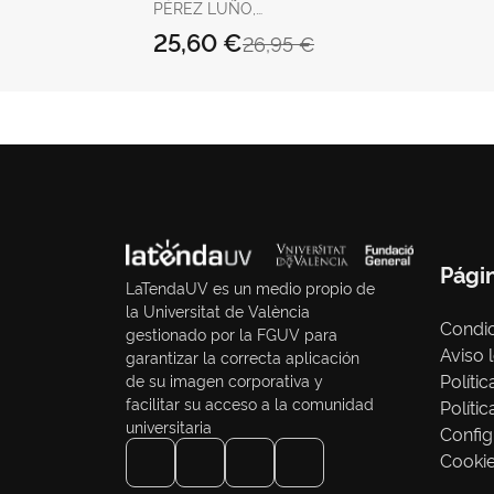
PÉREZ LUÑO,
ANTONIO ENRIQUE
25,60 €
26,95 €
Pági
LaTendaUV es un medio propio de
la Universitat de València
Condic
gestionado por la FGUV para
Aviso 
garantizar la correcta aplicación
Políti
de su imagen corporativa y
facilitar su acceso a la comunidad
Políti
universitaria
Config
Cooki