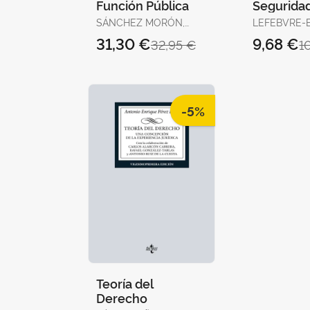
Función Pública
Seguridad
14ª Edc. 
SÁNCHEZ MORÓN,
LEFEBVRE-
MIGUEL
DERECHO
31,30 €
9,68 €
32,95 €
1
-5%
Teoría del
Derecho