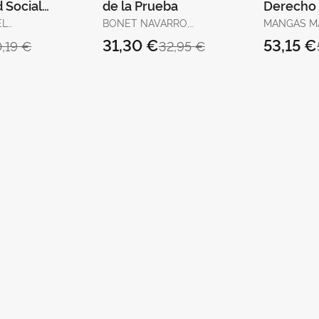
 Social
de la Prueba
Derecho 
2025
Unión E
EL
BONET NAVARRO,
MANGAS MA
JOSÉ
ARACELI / LIÑÁN
31,30 €
53,15 €
0,19 €
32,95 €
NOGUERAS,