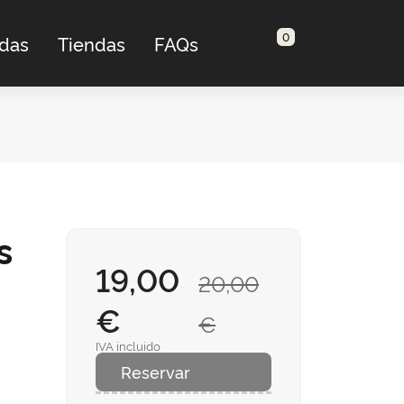
0
adas
Tiendas
FAQs
s
19,00
20,00
€
€
IVA incluido
Reservar