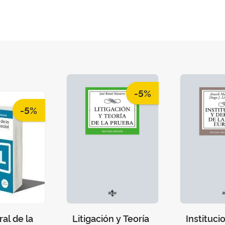
-5%
-5%
al de la
Litigación y Teoría
Instituci