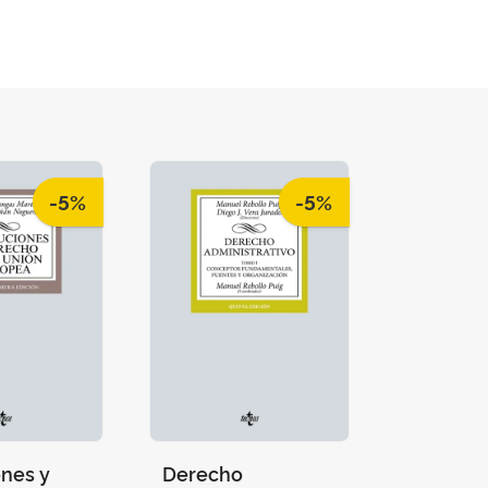
-5%
-5%
ones y
Derecho