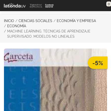
Saltar al contenido principal
0
INICIO
CIENCIAS SOCIALES
ECONOMÍA Y EMPRESA
ECONOMÍA
MACHINE LEARNING. TÉCNICAS DE APRENDIZAJE
SUPERVISADO. MODELOS NO LINEALES
-5%