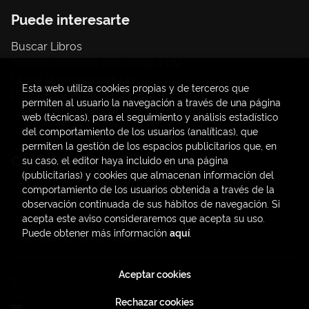
Puede interesarte
Buscar Libros
Trámite compras con cargo a UV
Libros Publicaciones UV
Esta web utiliza cookies propias y de terceros que
Papelería / material oficina
permiten al usuario la navegación a través de una página
Consumo Sostenible
web (técnicas), para el seguimiento y análisis estadístico
del comportamiento de los usuarios (analíticas), que
permiten la gestión de los espacios publicitarios que, en
Contacto
su caso, el editor haya incluido en una página
(publicitarias) y cookies que almacenan información del
C/ Amadeo de Saboya, 4
comportamiento de los usuarios obtenida a través de la
(+34) 963828968
observación continuada de sus hábitos de navegación. Si
acepta este aviso consideraremos que acepta su uso.
latendauv@fundacio.es
Puede obtener más información
aquí
.
Formulario de contacto
Aceptar cookies
2026 ©
LaTendaUV
. Todos los Derechos Reservados |
Trevenque Group
Rechazar cookies