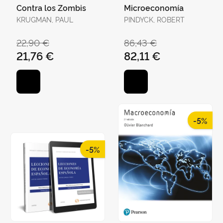
Contra los Zombis
Microeconomía
KRUGMAN, PAUL
PINDYCK, ROBERT
22,90 €
86,43 €
21,76 €
82,11 €
-5%
-5%