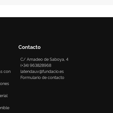
Contacto
C/ Amadeo de Saboya, 4
(+34) 963828968
as con
latendauv@fundacio.es
Formulario de contacto
iones
erial
nible