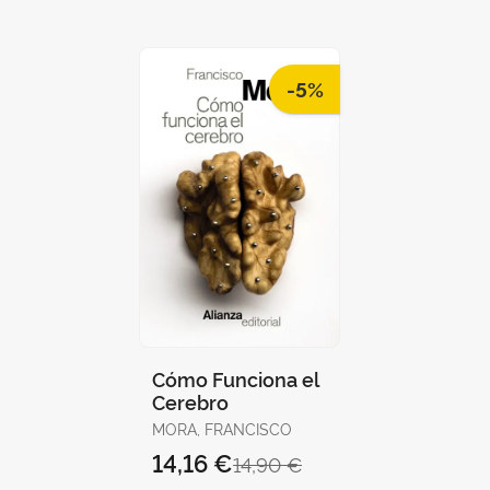
MONTESINOS, MARC /
HERRÁEZ D
MONLEÓN, ALICIA
JOSÉ V.
-5%
Cómo Funciona el
Cerebro
MORA, FRANCISCO
14,16 €
14,90 €