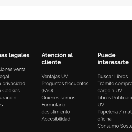
nas legales
Atención al
Puede
cliente
interesarte
iones venta
legal
Ventajas UV
Buscar Libros
ca privacidad
Preguntas frecuentes
Trámite compr
ca Cookies
(FAQ)
cargo a UV
uración
Quiénes somos
Libros Publicac
es
Formulario
UV
desistimiento
Papelería / mat
Accesibilidad
oficina
Consumo Soste