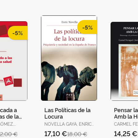
-5%
-5%
icada a
Las Políticas de la
Pensar l
as de la
Locura
Amb la Hi
Edición)
GÓMEZ,
NOVELLA GAYA, ENRIC
CARMEL F
JOSEP
DOMINGO I
17,10 €
14,25 €
12,00 €
18,00 €
 C. /
RAMÓN BE