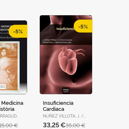
-5%
-5%
a Medicina
Insuficiencia
stòria
Cardiaca
ERRAGUD
NUÑEZ VILLOTA, J. /
 JOSÉ
CHORRO GASCO, F.J.
33,25 €
15,00 €
35,00 €
RTOMEU