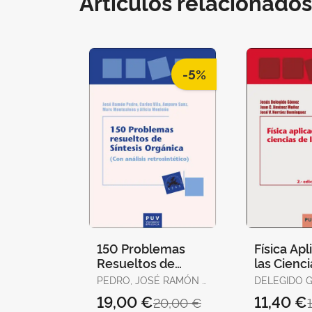
Artículos relacionados
-5%
150 Problemas
Física Apl
Resueltos de
las Cienci
Síntesis Orgánica
Salud (2ª 
PEDRO, JOSÉ RAMÓN /
DELEGIDO 
(Con Análisis
VILA, CARLOS / SANZ,
JESÚS / JIMÉNEZ
19,00 €
11,40 €
20,00 €
Retrosintético)
AMPARO /
MUÑOZ, JUAN