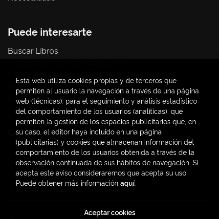
Puede interesarte
Buscar Libros
Trámite compras con cargo a UV
Libros Publicaciones UV
Esta web utiliza cookies propias y de terceros que
Papelería / material oficina
permiten al usuario la navegación a través de una página
Consumo Sostenible
web (técnicas), para el seguimiento y análisis estadístico
del comportamiento de los usuarios (analíticas), que
permiten la gestión de los espacios publicitarios que, en
Contacto
su caso, el editor haya incluido en una página
(publicitarias) y cookies que almacenan información del
C/ Amadeo de Saboya, 4
comportamiento de los usuarios obtenida a través de la
(+34) 963828968
observación continuada de sus hábitos de navegación. Si
acepta este aviso consideraremos que acepta su uso.
latendauv@fundacio.es
Puede obtener más información
aquí
.
Formulario de contacto
Aceptar cookies
2026 ©
LaTendaUV
. Todos los Derechos Reservados |