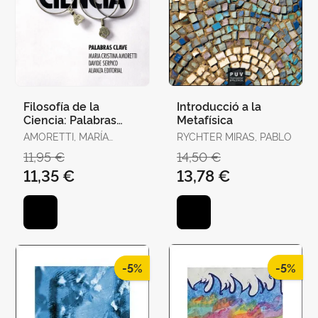
Filosofía de la
Introducció a la
Ciencia: Palabras
Metafísica
Clave
AMORETTI, MARÍA
RYCHTER MIRAS, PABLO
CRISTINA / SERPICO,
11,95 €
14,50 €
DAVIDE
11,35 €
13,78 €
-5%
-5%