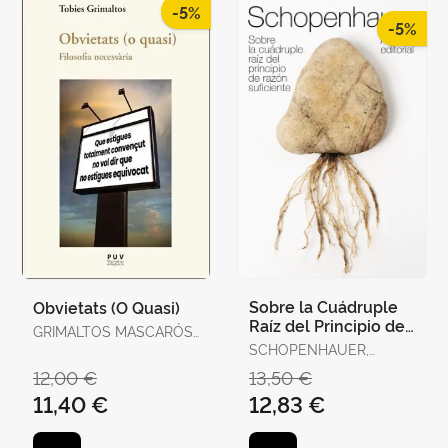
-5%
-5%
Sobre la Cuádruple
Obvietats (O Quasi)
Raíz del Principio de
GRIMALTOS MASCARÓS,
Razón Suficiente
TOBIES
SCHOPENHAUER,
ARTHUR
12,00 €
13,50 €
11,40 €
12,83 €