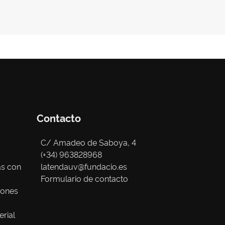
Contacto
C/ Amadeo de Saboya, 4
(+34) 963828968
as con
latendauv@fundacio.es
Formulario de contacto
iones
erial