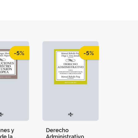
-5%
-5%
ones y
Derecho
de la
Administrativo