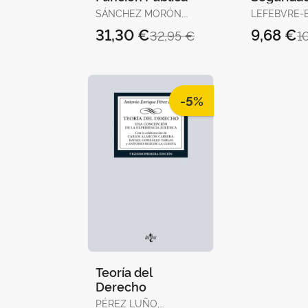
14ª Edc. 
SÁNCHEZ MORÓN,
LEFEBVRE-
MIGUEL
DERECHO
31,30 €
9,68 €
32,95 €
1
-5%
Teoría del
Derecho
PÉREZ LUÑO,