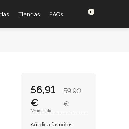
0
adas
Tiendas
FAQs
56,91
59,90
€
€
IVA incluido
Añadir a favoritos