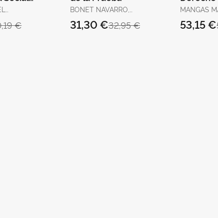
2025
Unión E
EL
BONET NAVARRO,
MANGAS MA
JOSÉ
ARACELI / LIÑÁN
31,30 €
53,15 €
0,19 €
32,95 €
NOGUERAS,