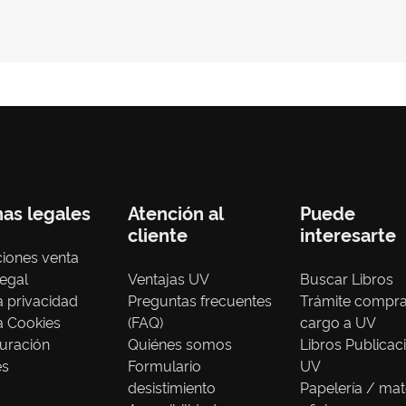
nas legales
Atención al
Puede
cliente
interesarte
iones venta
legal
Ventajas UV
Buscar Libros
ca privacidad
Preguntas frecuentes
Trámite compr
ca Cookies
(FAQ)
cargo a UV
uración
Quiénes somos
Libros Publicac
es
Formulario
UV
desistimiento
Papelería / mat