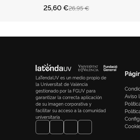
ANTONIO ENRIQUE
25,60 €
26,95 €
Pági
LaTendaUV es un medio propio de
la Universitat de València
Condic
gestionado por la FGUV para
Aviso 
garantizar la correcta aplicación
Políti
de su imagen corporativa y
facilitar su acceso a la comunidad
Políti
universitaria
Config
Cooki