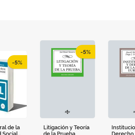
-5%
-5%
al de la
Litigación y Teoría
Instituci
 Social
de la Prueba
Derecho 