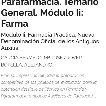
Parafarmacia. Temario
General. Módulo Ii:
Farma
Módulo Ii: Farmacia Práctica. Nueva
Denominación Oficial de los Antiguos
Auxilia
GARCIA BERMEJO, Mª JOSE
JOVER
/
BOTELLA, ALEJANDRO
Manual imprescindible para la preparación
competitiva de las pruebas de evaluación para la
obtención del título de Técnico en Farmacia y
Parafarmacia (antiguos Auxiliares de Farmacia). ...