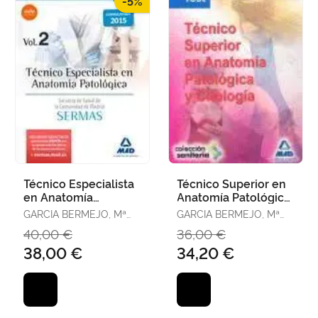
-5%
Técnico Especialista
Técnico Superior en
en Anatomía
Anatomía Patológica
Patológica del
y Citología. Test
GARCIA BERMEJO, Mª
GARCIA BERMEJO, Mª
Servicio de Salud de
JOSE
JOSE
40,00 €
36,00 €
la Comunida
38,00 €
34,20 €