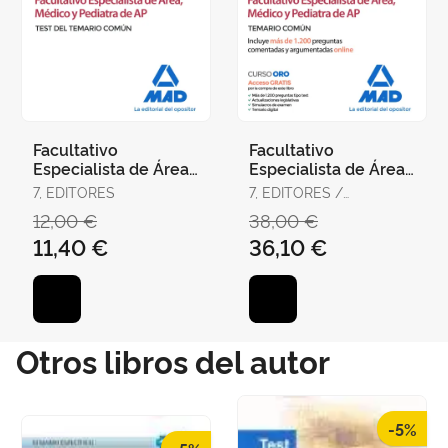
Facultativo
Facultativo
Especialista de Área,
Especialista de Área,
Médico y Pediatra de
Médico y Pediatra de
7, EDITORES
7, EDITORES /
Atención Primaria del
Atención Primaria del
RODRÍGUEZ RIVERA,
12,00 €
38,00 €
Ser
Ser
FRANCISCO ENRIQUE /
11,40 €
36,10 €
GÓMEZ MARTÍNEZ,
DOMINGO / GUERRERO
ARROYO, JOSÉ
Otros libros del autor
-5%