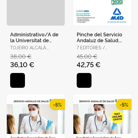
Administrativo/A de
Pinche del Servicio
la Universitat de
Andaluz de Salud.
València. Temario,
Temario Específico
TOJEIRO ALCALÁ,
7 EDITORES /
Test y Supuestos
CARLOS
GONZÁLEZ RABANAL,
38,00 €
45,00 €
Prácti
JOSÉ MANUEL /
36,10 €
42,75 €
SERRANO BARCENA,
ANA MARÍA /
GONZÁLEZ CABALLERO,
MARTA
-5%
-5%