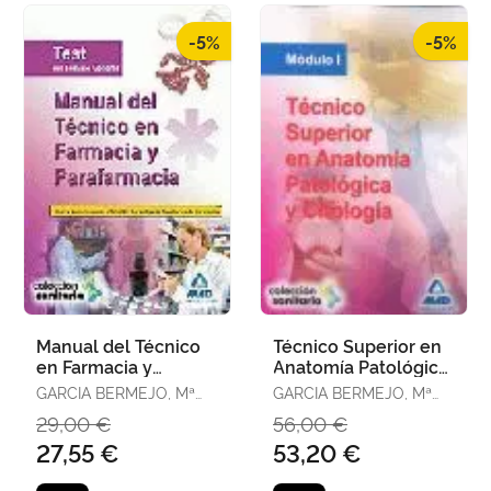
-5%
-5%
Manual del Técnico
Técnico Superior en
en Farmacia y
Anatomía Patológica
Parafarmacia. Test
y Citología. Módulo I
GARCIA BERMEJO, Mª
GARCIA BERMEJO, Mª
del Temario General
JOSE
JOSE
29,00 €
56,00 €
27,55 €
53,20 €