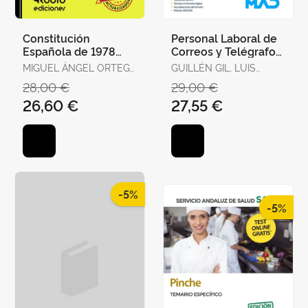
Constitución
Personal Laboral de
Española de 1978
Correos y Telégrafos.
para Oposiciones.
Temario Volumen 1
MIGUEL ÁNGEL ORTEGA
GUILLÉN GIL, LUIS
Test Ordenados por
PALOP
IGNACIO / FORUM DE
28,00 €
29,00 €
Artículos, Re
DE CATALUNYA /
26,60 €
27,55 €
GUILLEN DIAZ,
LOURDES ALEJANDRA
-5%
-5%