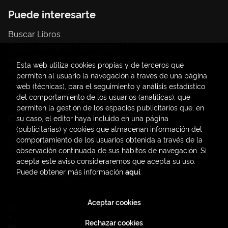
Puede interesarte
Buscar Libros
Trámite compras con cargo a UV
Libros Publicaciones UV
Esta web utiliza cookies propias y de terceros que
Papelería / material oficina
permiten al usuario la navegación a través de una página
Consumo Sostenible
web (técnicas), para el seguimiento y análisis estadístico
del comportamiento de los usuarios (analíticas), que
permiten la gestión de los espacios publicitarios que, en
Contacto
su caso, el editor haya incluido en una página
(publicitarias) y cookies que almacenan información del
C/ Amadeo de Saboya, 4
comportamiento de los usuarios obtenida a través de la
(+34) 963828968
observación continuada de sus hábitos de navegación. Si
acepta este aviso consideraremos que acepta su uso.
latendauv@fundacio.es
Puede obtener más información
aquí
.
Formulario de contacto
Aceptar cookies
2026 ©
LaTendaUV
. Todos los Derechos Reservados |
Trevenque Group
Rechazar cookies