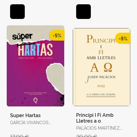
-5%
-5%
Principi I Fi Amb
Super Hartas
Lletres a o
GARCÍA VIVANCOS,
DAVID / TORELLÓ
PALÀCIOS MARTÍNEZ,
TORRENS, ANTÒNIA
JOSEP
17,00 €
20,00 €