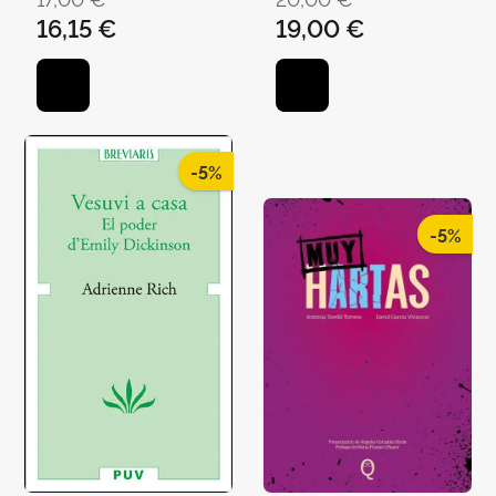
16,15 €
19,00 €
-5%
-5%