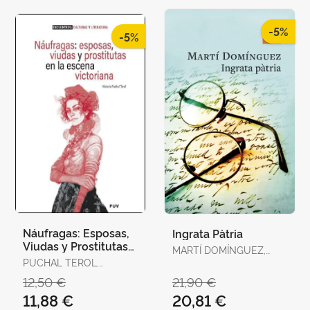
-5%
-5%
Náufragas: Esposas,
Ingrata Pàtria
Viudas y Prostitutas
MARTÍ DOMÍNGUEZ,
en la Escena
PUCHAL TEROL,
MARTÍ DOMÍNGUEZ
Victoriana
VICTORIA
12,50 €
21,90 €
11,88 €
20,81 €