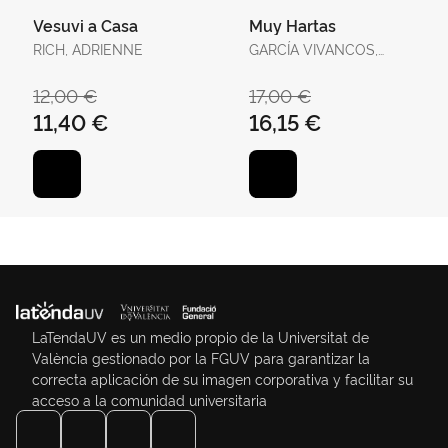
Vesuvi a Casa
Muy Hartas
RICH, ADRIENNE
GARCÍA VIVANCOS,
DAVID / TORELLÓ
TORRENS, ANTÒNIA
12,00 €
17,00 €
11,40 €
16,15 €
LaTendaUV es un medio propio de la Universitat de
València gestionado por la FGUV para garantizar la
correcta aplicación de su imagen corporativa y facilitar su
acceso a la comunidad universitaria