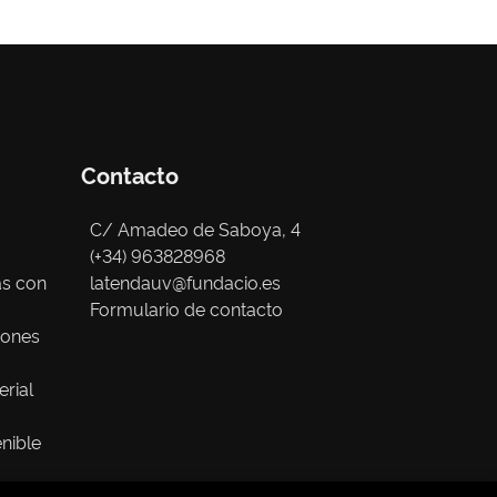
Contacto
C/ Amadeo de Saboya, 4
(+34) 963828968
as con
latendauv@fundacio.es
Formulario de contacto
iones
erial
nible