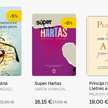
-5%
-5%
tria
Super Hartas
Principi 
Lletres a
ÍNGUEZ,
GARCÍA VIVANCOS,
ÍNGUEZ
DAVID / TORELLÓ
PALÀCIOS 
TORRENS, ANTÒNIA
JOSEP
16,15 €
19,00 
21,90 €
17,00 €