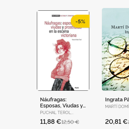
-5%
Náufragas:
Ingrata Pà
Esposas, Viudas y
MARTÍ DOM
Prostitutas en la
MARTÍ DOM
PUCHAL TEROL,
Escena Victoriana
VICTORIA
11,88 €
20,81 €
12,50 €