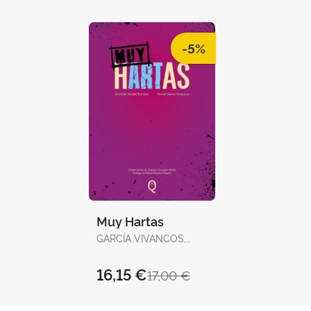
-5%
Muy Hartas
GARCÍA VIVANCOS,
DAVID / TORELLÓ
TORRENS, ANTÒNIA
16,15 €
17,00 €