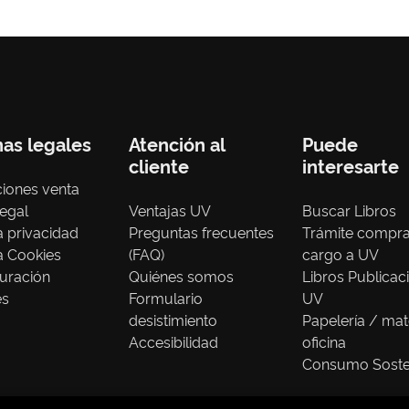
nas legales
Atención al
Puede
cliente
interesarte
iones venta
legal
Ventajas UV
Buscar Libros
ca privacidad
Preguntas frecuentes
Trámite compr
ca Cookies
(FAQ)
cargo a UV
uración
Quiénes somos
Libros Publicac
es
Formulario
UV
desistimiento
Papelería / mat
Accesibilidad
oficina
Consumo Soste