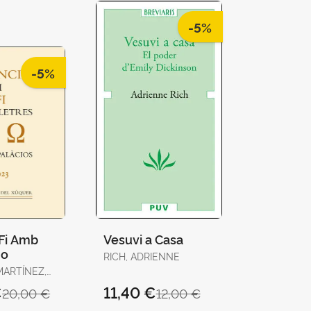
-5%
-5%
I Fi Amb
Vesuvi a Casa
 o
RICH, ADRIENNE
MARTÍNEZ,
€
11,40 €
20,00 €
12,00 €