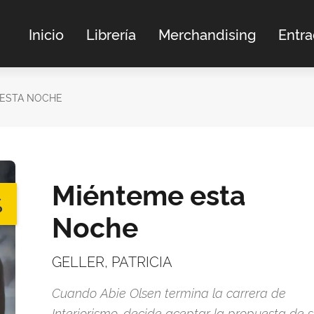
Inicio
Librería
Merchandising
Entr
 ESTA NOCHE
Miénteme esta
%
Noche
GELLER, PATRICIA
Cuando Abie Olsen termina la carrera de
Interiorismo, decide aceptar la propuesta de 