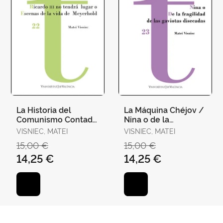
La Historia del
La Máquina Chéjov /
Comunismo Contada
Nina o de la
para Enfermos
Fragilidad de las
VISNIEC, MATEI
VISNIEC, MATEI
Mentales / Ricardo Iii
Gaviotas Disecadas
15,00 €
15,00 €
no Tendrá
14,25 €
14,25 €