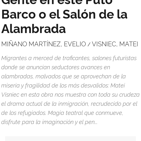
Barco o el Salón de la
Alambrada
MIÑANO MARTÍNEZ, EVELIO
VISNIEC, MATEI
/
Migrantes a merced de traficantes, salones futuristas
donde se anuncian seductores avances en
alambradas, malvados que se aprovechan de la
miseria y fragilidad de los más desvalidos: Matei
Visniec en esta obra nos muestra con toda su crudeza
el drama actual de la inmigración, recrudecido por el
de los refugiados. Magia teatral que conmueve,
disfrute para la imaginación y el pen...