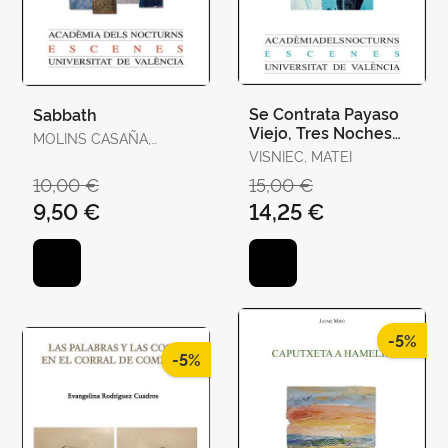
Se Contrata Payaso
Sabbath
Viejo, Tres Noches
MOLINS CASAÑA,
con Madox y Otras
MANUEL
VISNIEC, MATEI
Obras Cortas
10,00 €
15,00 €
9,50 €
14,25 €
-5%
-5%