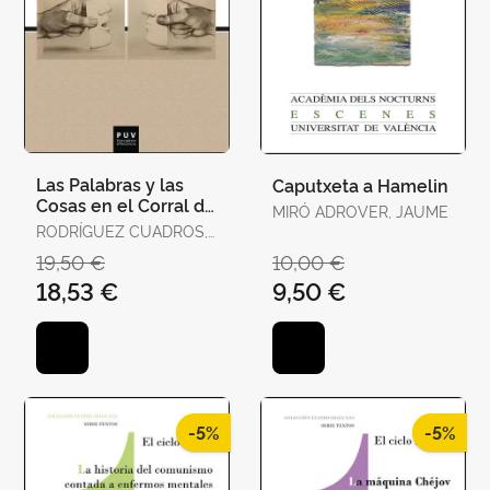
Las Palabras y las
Caputxeta a Hamelin
Cosas en el Corral de
MIRÓ ADROVER, JAUME
Comedias
RODRÍGUEZ CUADROS,
EVANGELINA
19,50 €
10,00 €
18,53 €
9,50 €
-5%
-5%