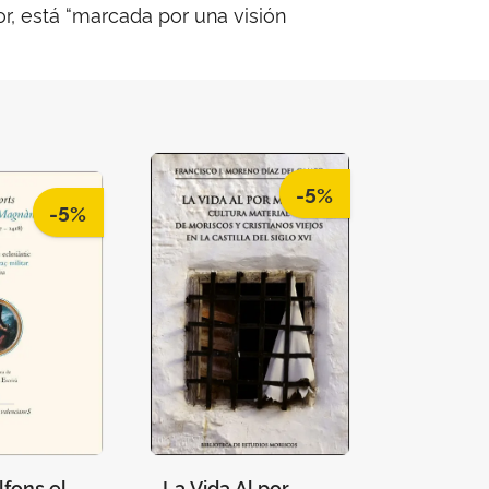
r, está “marcada por una visión
-5%
-5%
lfons el
La Vida Al por