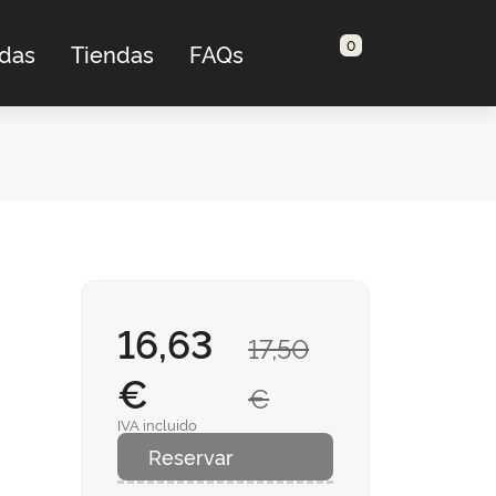
0
adas
Tiendas
FAQs
16,63
17,50
€
€
IVA incluido
Reservar
n