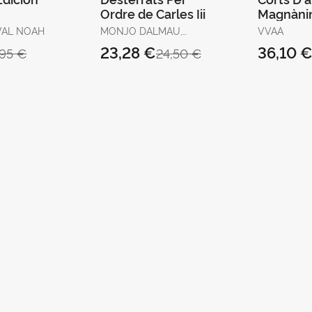
Ordre de Carles Iii
Magnàn
(València
VAL NOAH
MONJO DALMAU,
VVAA
1418) Ii
FRANCESC-JOAN
23,28 €
36,10 
,95 €
24,50 €