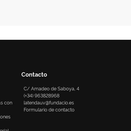
Contacto
C/ Amadeo de Saboya, 4
(+34) 963828968
as con
latendauv@fundacio.es
Formulario de contacto
iones
erial