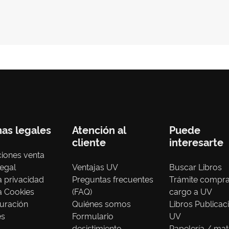
nas legales
Atención al
Puede
cliente
interesarte
iones venta
legal
Ventajas UV
Buscar Libros
ca privacidad
Preguntas frecuentes
Trámite compr
ca Cookies
(FAQ)
cargo a UV
uración
Quiénes somos
Libros Publicac
es
Formulario
UV
desistimiento
Papelería / mat