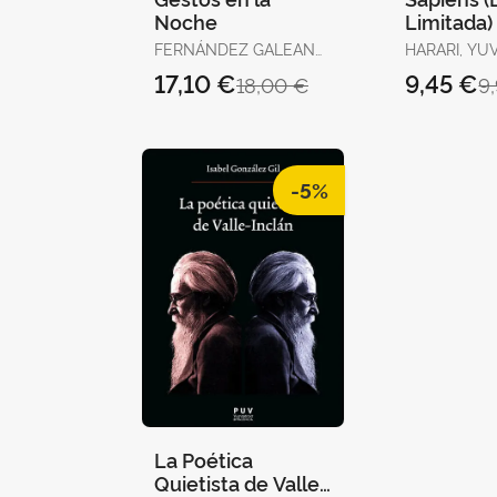
Noche
Limitada)
FERNÁNDEZ GALEANO,
HARARI, YU
JAVIER
17,10 €
9,45 €
18,00 €
9
-5%
La Poética
Quietista de Valle-