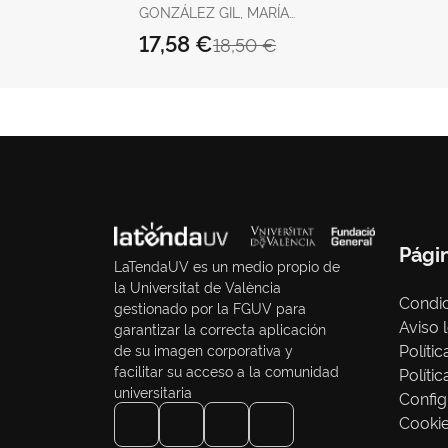
Inclán
GONZÁLEZ GIL, MARÍA
ISABEL
17,58 €
18,50 €
Pági
LaTendaUV es un medio propio de
la Universitat de València
Condic
gestionado por la FGUV para
Aviso 
garantizar la correcta aplicación
Políti
de su imagen corporativa y
facilitar su acceso a la comunidad
Políti
universitaria
Config
Cooki