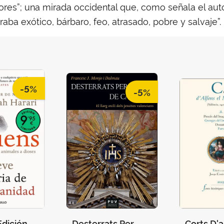
res”; una mirada occidental que, como señala el auto
ba exótico, bárbaro, feo, atrasado, pobre y salvaje”.
-5%
-5%
Edición
Desterrats Per
Corts D'a