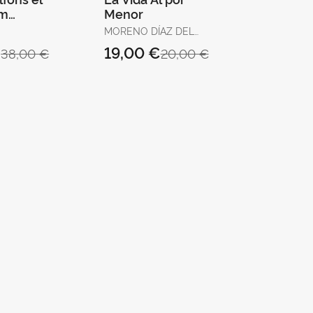
im
Menor
, 1417-
MORENO DÍAZ DEL
CAMPO, FRANCISCO J.
€
19,00 €
38,00 €
20,00 €