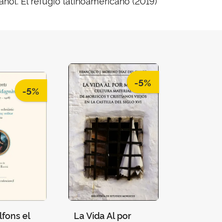
añol. El refugio latinoamericano (2019)
-5%
-5%
lfons el
La Vida Al por