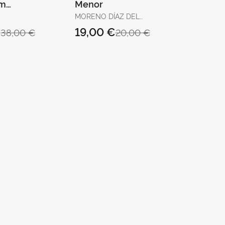
im
Menor
, 1417-
MORENO DÍAZ DEL
CAMPO, FRANCISCO J.
€
19,00 €
38,00 €
20,00 €