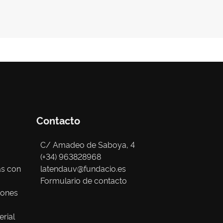
Contacto
C/ Amadeo de Saboya, 4
(+34) 963828968
as con
latendauv@fundacio.es
Formulario de contacto
iones
erial