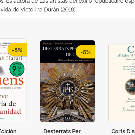
s. Es autora de Las artistas del exilio republicano esp
 vida de Victorina Durán (2018).
-5%
-5%
Edición
Desterrats Per
Corts D'a