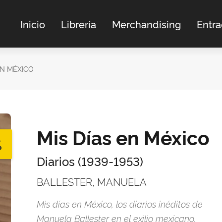
Inicio
Librería
Merchandising
Entr
EN MÉXICO
Mis Días en México
%
Diarios (1939-1953)
BALLESTER, MANUELA
Mis días en México, los diarios inéditos de
Manuela Ballester en el exilio mexicano,