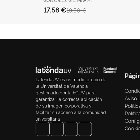
ISABEL
17,58 €
18,50 €
Pági
LaTendaUV es un medio propio de
la Universitat de València
Condic
gestionado por la FGUV para
Aviso 
garantizar la correcta aplicación
Políti
de su imagen corporativa y
facilitar su acceso a la comunidad
Políti
universitaria
Config
Cooki