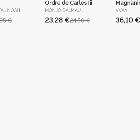
Ordre de Carles Iii
Magnàn
(València
VAL NOAH
MONJO DALMAU,
VVAA
1418) Ii
FRANCESC-JOAN
23,28 €
36,10 
,95 €
24,50 €