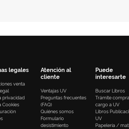
nas legales
Atención al
Puede
cliente
interesarte
iones venta
legal
Ventajas UV
Buscar Libros
ca privacidad
Preguntas frecuentes
Trámite compr
ca Cookies
(FAQ)
cargo a UV
uración
Quiénes somos
Libros Publicac
es
Formulario
UV
desistimiento
Papelería / mat