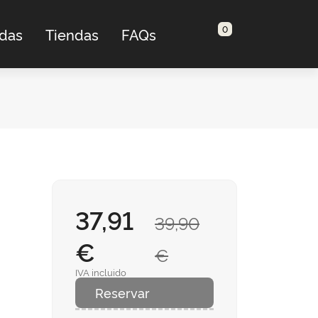
0
adas
Tiendas
FAQs
37,91
39,90
€
€
IVA incluido
Reservar