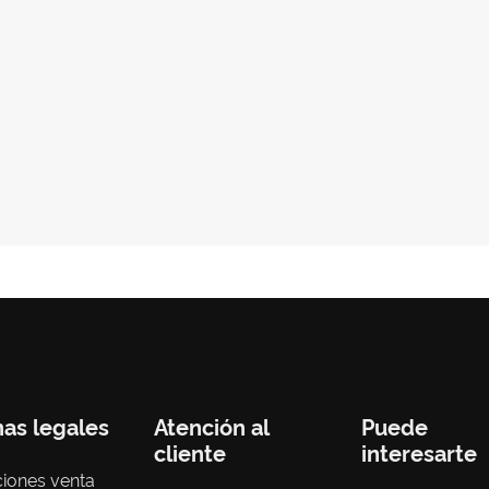
nas legales
Atención al
Puede
cliente
interesarte
iones venta