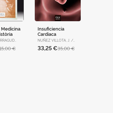
a Medicina
Insuficiencia
stòria
Cardiaca
ERRAGUD
NUÑEZ VILLOTA, J. /
 JOSÉ
CHORRO GASCO, F.J.
33,25 €
15,00 €
35,00 €
RTOMEU