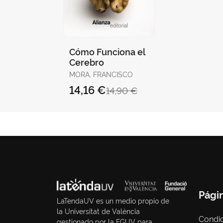
Cómo Funciona el
Cerebro
MORA, FRANCISCO
14,16 €
14,90 €
Pági
LaTendaUV es un medio propio de
la Universitat de València
Condic
gestionado por la FGUV para