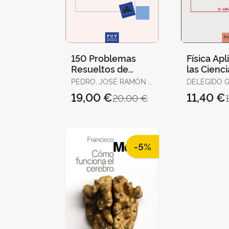
150 Problemas
Física Apl
Resueltos de
las Cienci
Síntesis Orgánica
Salud (2ª 
PEDRO, JOSÉ RAMÓN /
DELEGIDO 
(Con Análisis
VILA, CARLOS / SANZ,
JESÚS / JIMÉNEZ
19,00 €
11,40 €
20,00 €
Retrosintético)
AMPARO /
MUÑOZ, JUAN
MONTESINOS, MARC /
HERRÁEZ D
MONLEÓN, ALICIA
JOSÉ V.
-5%