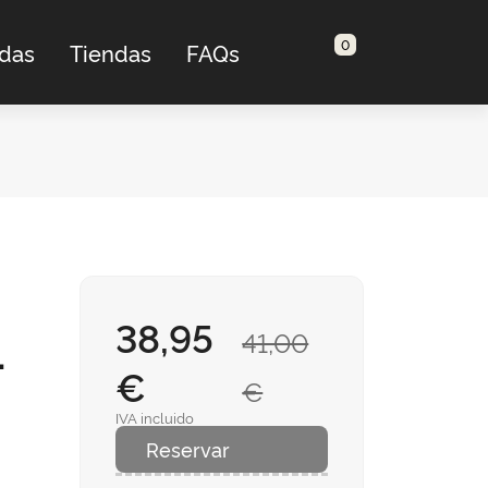
0
adas
Tiendas
FAQs
38,95
1
41,00
€
€
IVA incluido
Reservar