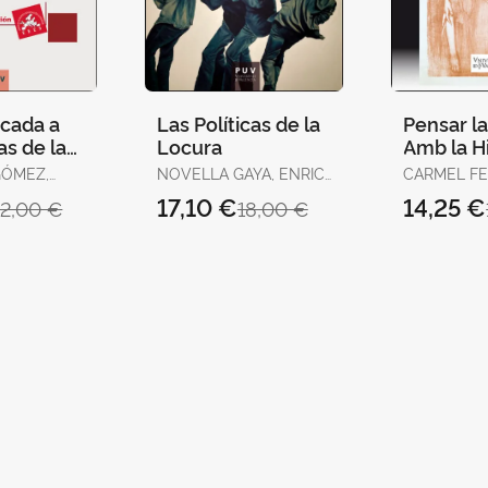
icada a
Las Políticas de la
Pensar l
as de la
Locura
Amb la Hi
Edición)
GÓMEZ,
NOVELLA GAYA, ENRIC
CARMEL F
JOSEP
DOMINGO I
17,10 €
14,25 €
12,00 €
18,00 €
 C. /
RAMÓN BE
OMÍNGUEZ,
SÁNCHEZ