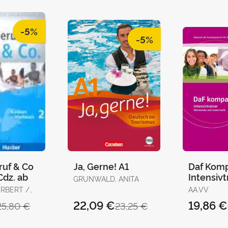
-5%
-5%
eruf & Co
Ja, Gerne! A1
Daf Komp
Cdz. ab
Intensivt
GRUNWALD, ANITA
RBERT /
AA.VV
 JÖRG
22,09 €
19,86 €
25,80 €
23,25 €