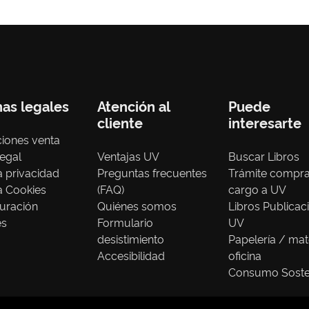
nas legales
Atención al
Puede
cliente
interesarte
iones venta
legal
Ventajas UV
Buscar Libros
ca privacidad
Preguntas frecuentes
Trámite compr
ca Cookies
(FAQ)
cargo a UV
uración
Quiénes somos
Libros Publicac
es
Formulario
UV
desistimiento
Papelería / mat
Accesibilidad
oficina
Consumo Soste