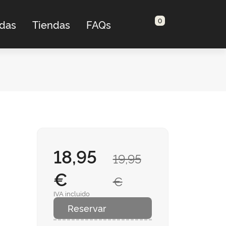
0
adas
Tiendas
FAQs
18,95
19,95
€
€
IVA incluido
Reservar