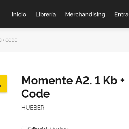
Inicio
Librería
Merchandising
Entr
B + CODE
Momente A2. 1 Kb +
%
Code
HUEBER
Hueber
Editorial: