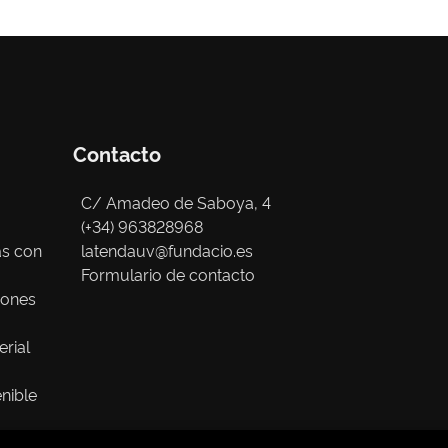
Contacto
C/ Amadeo de Saboya, 4
(+34) 963828968
as con
latendauv@fundacio.es
Formulario de contacto
iones
erial
nible