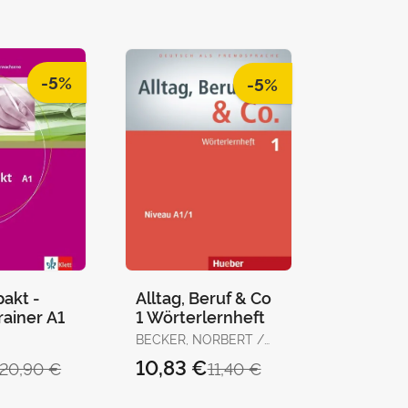
-5%
-5%
akt -
Alltag, Beruf & Co
rainer A1
1 Wörterlernheft
BECKER, NORBERT /
BRAUNERT, JÖRG
10,83 €
20,90 €
11,40 €