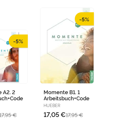
-5%
-5%
 A2. 2
Momente B1. 1
buch+Code
Arbeitsbuch+Code
HUEBER
17,05 €
17,95 €
17,95 €