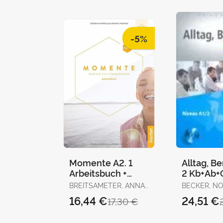
-5%
Momente A2. 1
Alltag, B
Arbeitsbuch +
2 Kb+Ab+
Code
BREITSAMETER, ANNA
BECKER, NO
/ GLAS-PETERS,
BRAUNERT,
16,44 €
24,51 €
17,30 €
SABINE / HAELBIG,
INES / PUDE, ANGELA