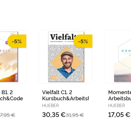
-5%
-5%
B1. 2
Vielfalt C1. 2
Momente
uch&Code
Kursbuch&Arbeitsbuch&Code
Arbeits
HUEBER
HUEBER
30,35 €
17,05 €
17,95 €
31,95 €