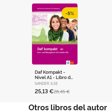
-5%
Daf Kompakt -
Nivel A1 - Libro del
Alumno +
SANDER, ILSE
Cuaderno de
25,13 €
26,45 €
Ejercicios + Cd
Otros libros del autor