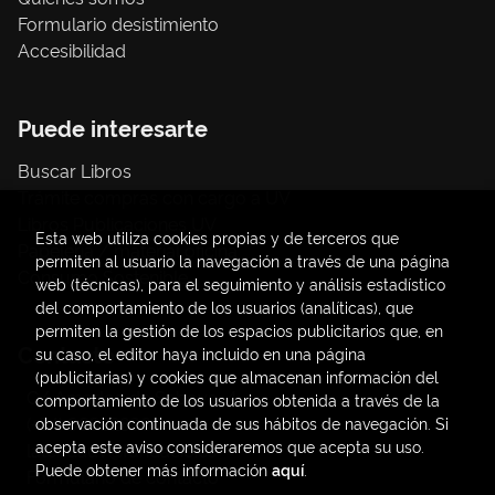
Formulario desistimiento
Accesibilidad
Puede interesarte
Buscar Libros
Trámite compras con cargo a UV
Libros Publicaciones UV
Esta web utiliza cookies propias y de terceros que
Papelería / material oficina
permiten al usuario la navegación a través de una página
Consumo Sostenible
web (técnicas), para el seguimiento y análisis estadístico
del comportamiento de los usuarios (analíticas), que
permiten la gestión de los espacios publicitarios que, en
Contacto
su caso, el editor haya incluido en una página
(publicitarias) y cookies que almacenan información del
C/ Amadeo de Saboya, 4
comportamiento de los usuarios obtenida a través de la
(+34) 963828968
observación continuada de sus hábitos de navegación. Si
acepta este aviso consideraremos que acepta su uso.
latendauv@fundacio.es
Puede obtener más información
aquí
.
Formulario de contacto