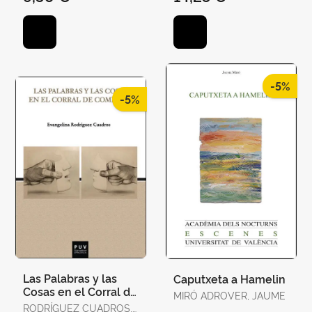
-5%
-5%
Las Palabras y las
Caputxeta a Hamelin
Cosas en el Corral de
MIRÓ ADROVER, JAUME
Comedias
RODRÍGUEZ CUADROS,