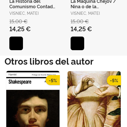
La Historia del
La Máquina Chéjov /
Comunismo Contada
Nina o de la
para Enfermos
Fragilidad de las
VISNIEC, MATEI
VISNIEC, MATEI
Mentales / Ricardo Iii
Gaviotas Disecadas
15,00 €
15,00 €
no Tendrá
14,25 €
14,25 €
Otros libros del autor
-5%
-5%