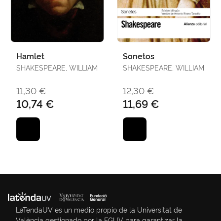
Hamlet
Sonetos
SHAKESPEARE, WILLIAM
SHAKESPEARE, WILLIAM
11,30 €
12,30 €
10,74 €
11,69 €
LaTendaUV es un medio propio de la Universitat de
València gestionado por la FGUV para garantizar la