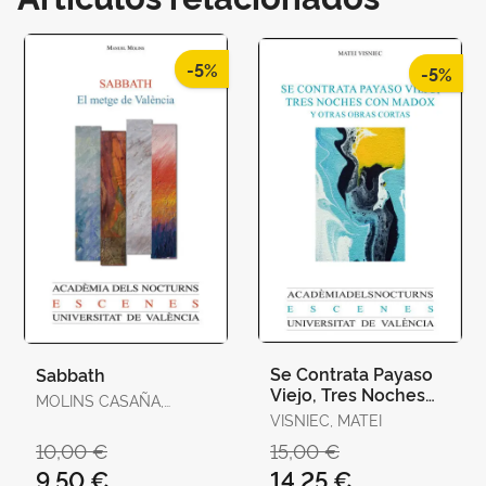
-5%
-5%
Se Contrata Payaso
Sabbath
Viejo, Tres Noches
MOLINS CASAÑA,
con Madox y Otras
MANUEL
VISNIEC, MATEI
Obras Cortas
10,00 €
15,00 €
9,50 €
14,25 €