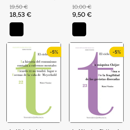
EVANGELINA
19,50 €
10,00 €
18,53 €
9,50 €
-5%
-5%