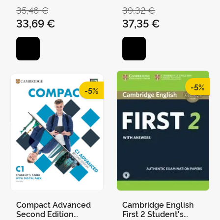
With Digital Pack
KINGSLEY, SUSAN /
DUMMETT / MARA
35,46 €
39,32 €
DIGNEN, SHEILA
PEDRETTI / HELEN
33,69 €
37,35 €
STEPHENSON / ROLF
COOK
-5%
-5%
Compact Advanced
Cambridge English
Second Edition
First 2 Student's