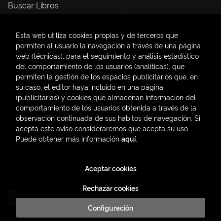
Buscar Libros
Trámite compras con cargo a UV
Libros Publicaciones UV
Esta web utiliza cookies propias y de terceros que
Papelería / material oficina
permiten al usuario la navegación a través de una página
Consumo Sostenible
web (técnicas), para el seguimiento y análisis estadístico
del comportamiento de los usuarios (analíticas), que
permiten la gestión de los espacios publicitarios que, en
Contacto
su caso, el editor haya incluido en una página
(publicitarias) y cookies que almacenan información del
C/ Amadeo de Saboya, 4
comportamiento de los usuarios obtenida a través de la
(+34) 963828968
observación continuada de sus hábitos de navegación. Si
acepta este aviso consideraremos que acepta su uso.
latendauv@fundacio.es
Puede obtener más información
aquí
.
Formulario de contacto
Aceptar cookies
2026 ©
LaTendaUV
. Todos los Derechos Reservados |
Trevenque Group
Rechazar cookies
Configuración