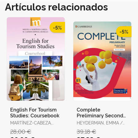
Artículos relacionados
-5%
-5%
English For Tourism
Complete
Studies: Coursebook
Preliminary Second
Edition English For
MARTÍNEZ-CABEZA,
HEYDERMAN, EMMA /
Spanish Speakers
MIGUEL ANGEL /
MAY, PETER
28,00 €
39,18 €
Student's Book
ESPÍNOLA ROSILLO,