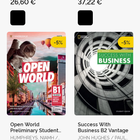
26,60 €
37,22 €
MARÍA DEL CARMEN
-5%
-5%
Open World
Success With
Preliminary Student's
Business B2 Vantage
Book With Answers
HUMPHREYS, NIAMH /
JOHN HUGHES / PAUL