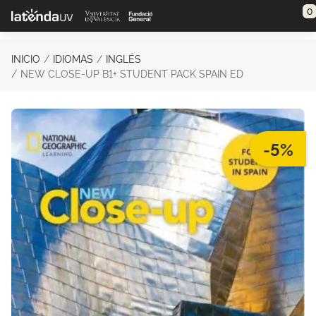
Saltar al contenido principal
0
INICIO
IDIOMAS
INGLÉS
NEW CLOSE-UP B1+ STUDENT PACK SPAIN ED
-5%