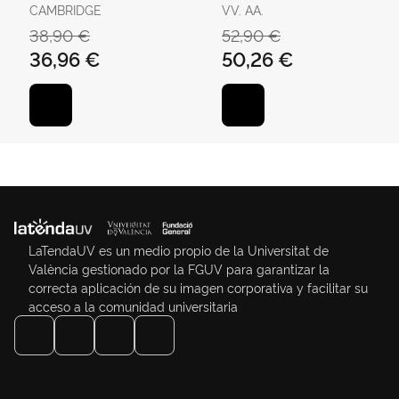
Student's Book With
Book With Answers
CAMBRIDGE
VV. AA.
Answers With Digital
And Audio
38,90 €
52,90 €
Pack
36,96 €
50,26 €
LaTendaUV es un medio propio de la Universitat de
València gestionado por la FGUV para garantizar la
correcta aplicación de su imagen corporativa y facilitar su
acceso a la comunidad universitaria