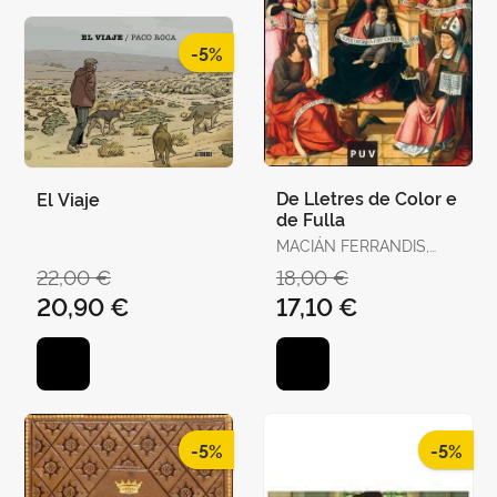
-5%
De Lletres de Color e
El Viaje
de Fulla
MACIÁN FERRANDIS,
JULIO
22,00 €
18,00 €
20,90 €
17,10 €
-5%
-5%