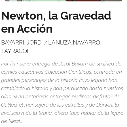
Newton, la Gravedad
en Acción
BAYARRI, JORDI
LANUZA NAVARRO,
/
TAYRACOL.
Por fin nueva entrega de Jordi Bayarri de su línea de
cómics educativos Colección Científicos, centrada en
grandes personajes de la historia cuyo legado han
cambiado la historia y han perdurado hasta nuestros
días. Si en anteriores entregas pudimos disfrutar de
Galileo, el mensajero de las estrellas y de Darwin, la
evolució n de la teoría, ahora toca hablar de la figura
de Newt...