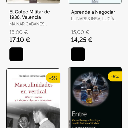
El Golpe Militar de
Aprende a Negociar
1936, Valencia
LLINARES INSA, LUCÍA
MAINAR CABANES,
INMACULADA /
ELADI
GONZÁLEZ NAVARRO,
18,00 €
15,00 €
PILAR
17,10 €
14,25 €
-5%
-5%