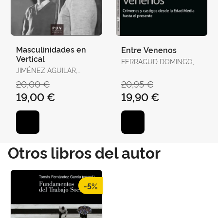
Masculinidades en
Entre Venenos
Vertical
FERRAGUD DOMINGO,
JIMÉNEZ AGUILAR,
CARMEL / BERTOMEU
FRANCISCO
SÁNCHEZ, JOSÉ RAMÓN
20,00 €
20,95 €
19,00 €
19,90 €
Otros libros del autor
-5%