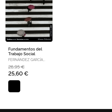
Fundamentos del
Trabajo Social
FERNÁNDEZ GARCÍA,
TOMÁS
26,95 €
25,60 €