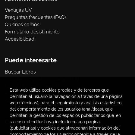
Ventajas UV
Preguntas frecuentes (FAQ)
Quiénes somos
Formulario desistimiento
Accesibilidad
Puede interesarte
Buscar Libros
Trámite compras con cargo a UV
Libros Publicaciones UV
Esta web utiliza cookies propias y de terceros que
Papelería / material oficina
permiten al usuario la navegación a través de una página
Consumo Sostenible
web (técnicas), para el seguimiento y análisis estadístico
del comportamiento de los usuarios (analíticas), que
permiten la gestión de los espacios publicitarios que, en
Contacto
su caso, el editor haya incluido en una página
(publicitarias) y cookies que almacenan información del
C/ Amadeo de Saboya, 4
comportamiento de los usuarios obtenida a través de la