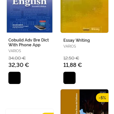
Cobuild Adv Bre Dict
Essay Writing
With Phone App
VARIOS
VARIOS
34,00 €
12,50 €
32,30 €
11,88 €
-5%