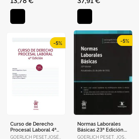
13,78 €
37,91 €
-5%
-5%
Curso de Derecho
Normas Laborales
Procesal Laboral 4ª
Básicas 23ª Edición.
Edición
Actualizada a 31 de
GOERLICH PESET,JOSÉ
GOERLICH PESET, JOSÉ