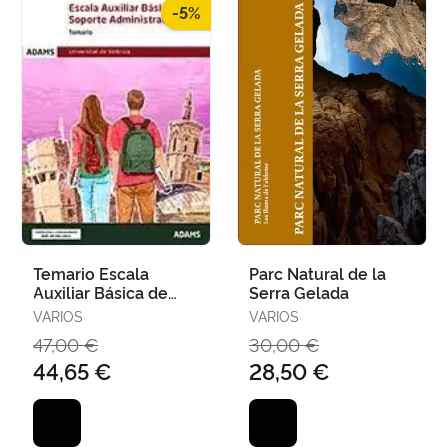
-5%
Temario Escala
Parc Natural de la
Auxiliar Básica de
Serra Gelada
Soporte
VARIOS
VARIOS
Administrativo
47,00 €
30,00 €
44,65 €
28,50 €