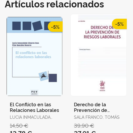
Artículos relacionados
-5%
-5%
El Conflicto en las
Derecho de la
Relaciones Laborales
Prevención de
Riesgos Laborales
LUCIA INMACULADA
SALA FRANCO, TOMÁS
LLINARES INSA / PILAR
14,50 €
39,90 €
GONZALEZ NAVARRO