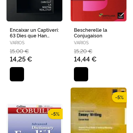
Encaixar un Captiveri:
Bescherelle la
63 Dies que Han
Conjugaison
Canviat la Nostra
VARIOS
VARIOS
Realitat
15,00 €
15,20 €
14,25 €
14,44 €
-5%
-5%