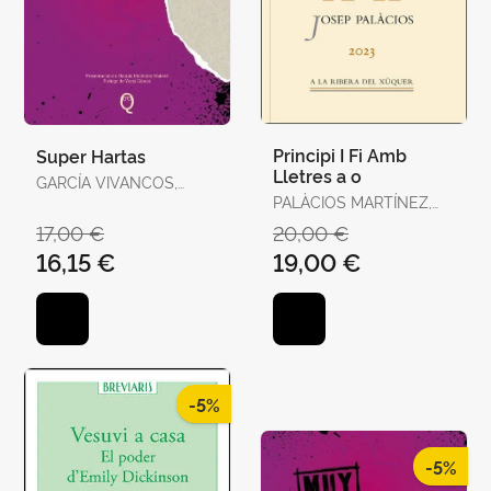
Principi I Fi Amb
Super Hartas
Lletres a o
GARCÍA VIVANCOS,
DAVID / TORELLÓ
PALÀCIOS MARTÍNEZ,
TORRENS, ANTÒNIA
JOSEP
17,00 €
20,00 €
16,15 €
19,00 €
-5%
-5%