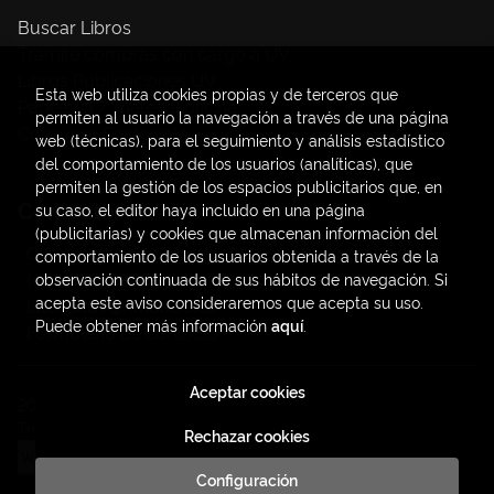
Buscar Libros
Trámite compras con cargo a UV
Libros Publicaciones UV
Esta web utiliza cookies propias y de terceros que
Papelería / material oficina
permiten al usuario la navegación a través de una página
Consumo Sostenible
web (técnicas), para el seguimiento y análisis estadístico
del comportamiento de los usuarios (analíticas), que
permiten la gestión de los espacios publicitarios que, en
Contacto
su caso, el editor haya incluido en una página
(publicitarias) y cookies que almacenan información del
C/ Amadeo de Saboya, 4
comportamiento de los usuarios obtenida a través de la
(+34) 963828968
observación continuada de sus hábitos de navegación. Si
acepta este aviso consideraremos que acepta su uso.
latendauv@fundacio.es
Puede obtener más información
aquí
.
Formulario de contacto
Aceptar cookies
2026 ©
LaTendaUV
. Todos los Derechos Reservados |
Trevenque Group
Rechazar cookies
Configuración