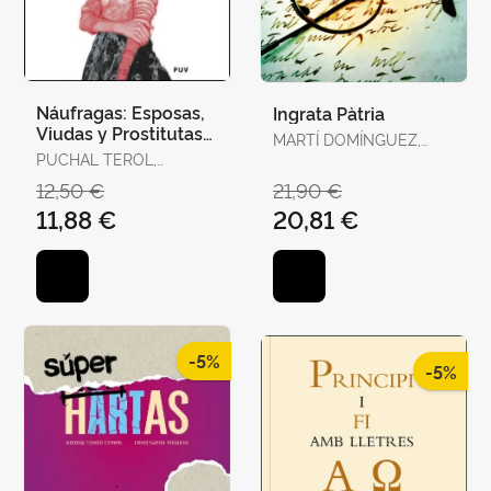
Náufragas: Esposas,
Ingrata Pàtria
Viudas y Prostitutas
MARTÍ DOMÍNGUEZ,
en la Escena
PUCHAL TEROL,
MARTÍ DOMÍNGUEZ
Victoriana
VICTORIA
12,50 €
21,90 €
11,88 €
20,81 €
-5%
-5%