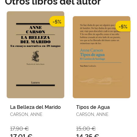
Otros libros del autor
-5%
-5%
La Belleza del Marido
Tipos de Agua
CARSON, ANNE
CARSON, ANNE
17,90 €
15,00 €
17,01 €
14,25 €