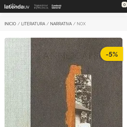
Saltar al contenido principal
0
INICIO
LITERATURA
NARRATIVA
NOX
-5%