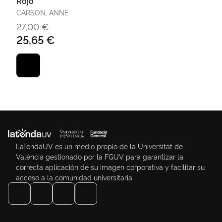
Rojo
CARSON, ANNE
27,00 €
25,65 €
LaTendaUV es un medio propio de la Universitat de
València gestionado por la FGUV para garantizar la
correcta aplicación de su imagen corporativa y facilitar su
acceso a la comunidad universitaria