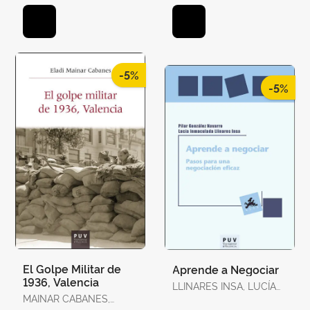
GEMMA / ANTÓN, JOAN
/ BAQUÉS, JOSEP /
BREITENSTEIN, SO
-5%
-5%
El Golpe Militar de
Aprende a Negociar
1936, Valencia
LLINARES INSA, LUCÍA
MAINAR CABANES,
INMACULADA /