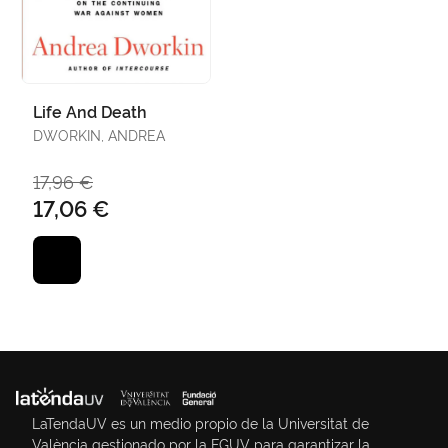
Life And Death
DWORKIN, ANDREA
17,96 €
17,06 €
LaTendaUV es un medio propio de la Universitat de
València gestionado por la FGUV para garantizar la