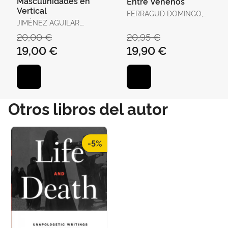
Masculinidades en
Entre Venenos
Vertical
FERRAGUD DOMINGO,
JIMÉNEZ AGUILAR,
CARMEL / BERTOMEU
FRANCISCO
SÁNCHEZ, JOSÉ RAMÓN
20,00 €
20,95 €
19,00 €
19,90 €
Otros libros del autor
-5%