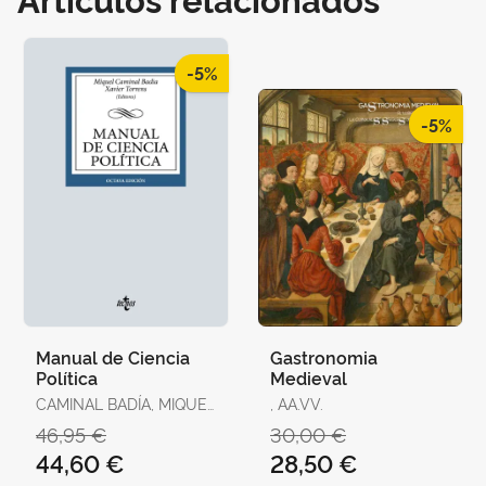
-5%
-5%
Manual de Ciencia
Gastronomia
Política
Medieval
CAMINAL BADÍA, MIQUEL
, AA.VV.
/ TORRENS, XAVIER / R.
46,95 €
30,00 €
AGUILERA DE PRAT,
44,60 €
28,50 €
CESÁREO / AHEDO,
IGOR / ÁLVAREZ,