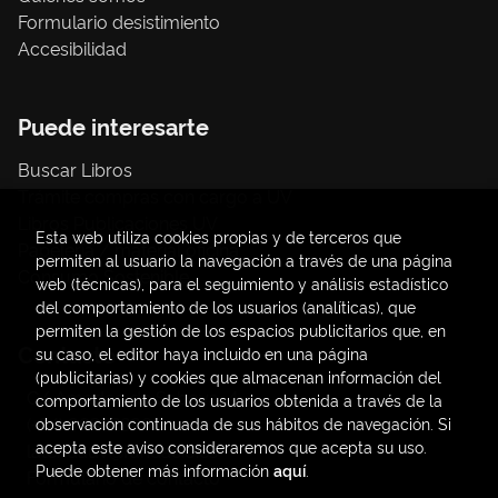
Formulario desistimiento
Accesibilidad
Puede interesarte
Buscar Libros
Trámite compras con cargo a UV
Libros Publicaciones UV
Esta web utiliza cookies propias y de terceros que
Papelería / material oficina
permiten al usuario la navegación a través de una página
Consumo Sostenible
web (técnicas), para el seguimiento y análisis estadístico
del comportamiento de los usuarios (analíticas), que
permiten la gestión de los espacios publicitarios que, en
Contacto
su caso, el editor haya incluido en una página
(publicitarias) y cookies que almacenan información del
C/ Amadeo de Saboya, 4
comportamiento de los usuarios obtenida a través de la
(+34) 963828968
observación continuada de sus hábitos de navegación. Si
acepta este aviso consideraremos que acepta su uso.
latendauv@fundacio.es
Puede obtener más información
aquí
.
Formulario de contacto