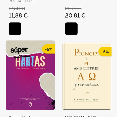
PUCHAL TEROL,
MARTÍ DOMÍNGUEZ
Victoriana
VICTORIA
12,50 €
21,90 €
11,88 €
20,81 €
-5%
-5%
Principi I Fi Amb