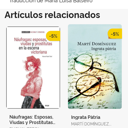
Artículos relacionados
-5%
-5%
Náufragas: Esposas,
Ingrata Pàtria
Viudas y Prostitutas
MARTÍ DOMÍNGUEZ,
en la Escena