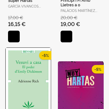
Super Hartas
Lletres a o
GARCÍA VIVANCOS,
DAVID / TORELLÓ
PALÀCIOS MARTÍNEZ,
TORRENS, ANTÒNIA
JOSEP
17,00 €
20,00 €
16,15 €
19,00 €
-5%
-5%