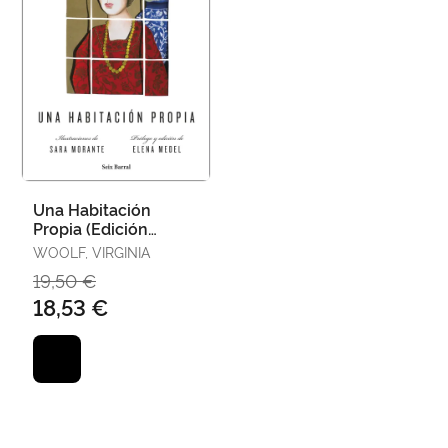
Una Habitación
Propia (Edición
Ilustrada)
WOOLF, VIRGINIA
19,50 €
18,53 €