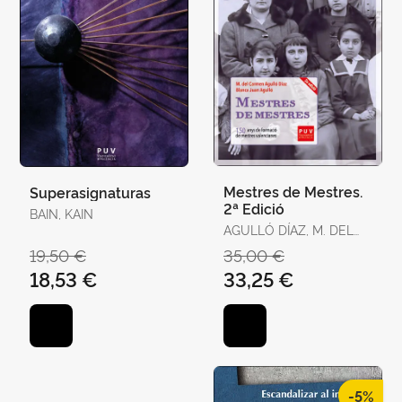
Mestres de Mestres.
Superasignaturas
2ª Edició
BAIN, KAIN
AGULLÓ DÍAZ, M. DEL
CARMEN / JUAN
19,50 €
35,00 €
AGULLÓ, BLANCA
18,53 €
33,25 €
-5%