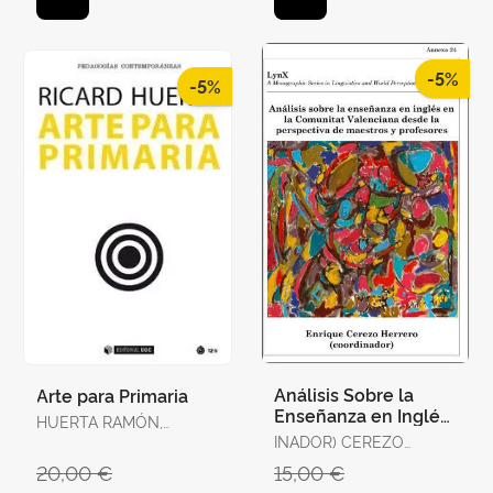
-5%
-5%
Análisis Sobre la
Arte para Primaria
Enseñanza en Inglés
HUERTA RAMÓN,
en la Comunitat
RICARD
INADOR) CEREZO
Valenciana Desde la
HERRERO, ENRIQUE
20,00 €
15,00 €
Perspe
(COORD