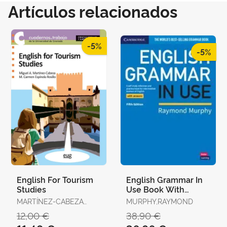
Artículos relacionados
-5%
-5%
English For Tourism
English Grammar In
Studies
Use Book With
Answers
MARTÍNEZ-CABEZA
MURPHY,RAYMOND
LOMBARDO, MIGUEL
12,00 €
38,90 €
ÁNGEL / ESPÍNOLA