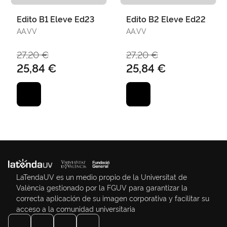
Edito B1 Eleve Ed23
Edito B2 Eleve Ed22
AA.VV
AA.VV
27,20 €
27,20 €
25,84 €
25,84 €
LaTendaUV es un medio propio de la Universitat de
València gestionado por la FGUV para garantizar la
correcta aplicación de su imagen corporativa y facilitar su
acceso a la comunidad universitaria