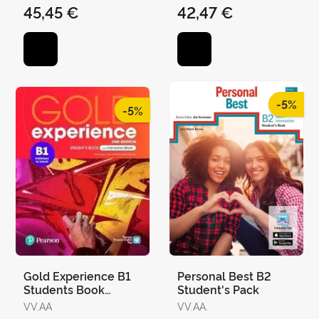
45,45 €
42,47 €
-5%
-5%
Gold Experience B1
Personal Best B2
Students Book
Student's Pack
+Interactive Book
VV.AA
VV.AA.