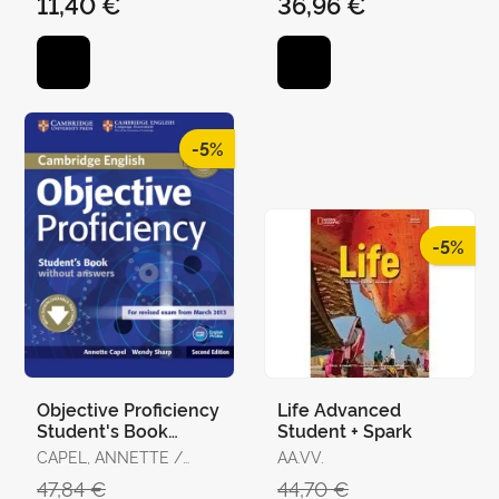
11,40 €
36,96 €
ROSILLO, MARÍA DEL
CARMEN
-5%
-5%
Objective Proficiency
Life Advanced
Student's Book
Student + Spark
Without Answers
CAPEL, ANNETTE /
AA.VV.
With Downloadable
SHARP, WENDY
47,84 €
44,70 €
Software