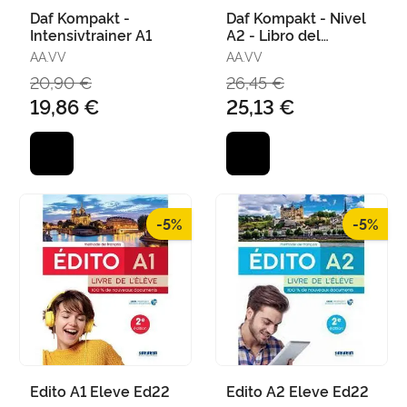
Daf Kompakt -
Daf Kompakt - Nivel
Intensivtrainer A1
A2 - Libro del
Alumno + Cuaderno
AA.VV
AA.VV
de Ejercicios + Cd
20,90 €
26,45 €
19,86 €
25,13 €
-5%
-5%
Edito A1 Eleve Ed22
Edito A2 Eleve Ed22