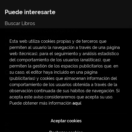
Puede interesarte
Buscar Libros
Trámite compras con cargo a UV
Libros Publicaciones UV
Esta web utiliza cookies propias y de terceros que
Papelería / material oficina
permiten al usuario la navegación a través de una página
Consumo Sostenible
web (técnicas), para el seguimiento y análisis estadístico
del comportamiento de los usuarios (analíticas), que
permiten la gestión de los espacios publicitarios que, en
Contacto
su caso, el editor haya incluido en una página
(publicitarias) y cookies que almacenan información del
C/ Amadeo de Saboya, 4
comportamiento de los usuarios obtenida a través de la
(+34) 963828968
observación continuada de sus hábitos de navegación. Si
acepta este aviso consideraremos que acepta su uso.
latendauv@fundacio.es
Puede obtener más información
aquí
.
Formulario de contacto
Aceptar cookies
2026 ©
LaTendaUV
. Todos los Derechos Reservados |
Trevenque Group