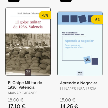
BREITENSTEIN, SO
-5%
-5%
El Golpe Militar de
Aprende a Negociar
1936, Valencia
LLINARES INSA, LUCÍA
MAINAR CABANES,
INMACULADA /
ELADI
GONZÁLEZ NAVARRO,
18,00 €
15,00 €
PILAR
17,10 €
14,25 €