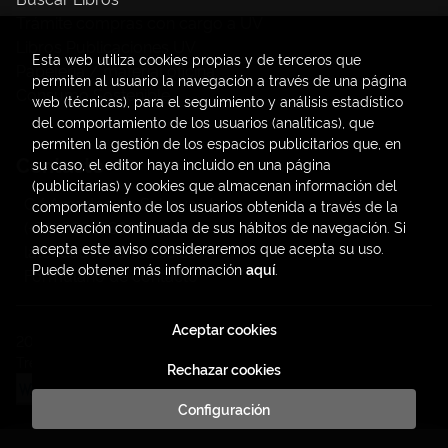
Trámite compras con cargo a UV
Libros Publicaciones UV
Esta web utiliza cookies propias y de terceros que
Papelería / material oficina
permiten al usuario la navegación a través de una página
Consumo Sostenible
web (técnicas), para el seguimiento y análisis estadístico
del comportamiento de los usuarios (analíticas), que
permiten la gestión de los espacios publicitarios que, en
Contacto
su caso, el editor haya incluido en una página
(publicitarias) y cookies que almacenan información del
C/ Amadeo de Saboya, 4
comportamiento de los usuarios obtenida a través de la
(+34) 963828968
observación continuada de sus hábitos de navegación. Si
acepta este aviso consideraremos que acepta su uso.
latendauv@fundacio.es
Puede obtener más información
aquí
.
Formulario de contacto
Aceptar cookies
2026 ©
LaTendaUV
. Todos los Derechos Reservados |
Trevenque Group
Rechazar cookies
Configuración