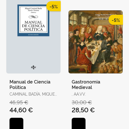
-5%
-5%
Manual de Ciencia
Gastronomia
Política
Medieval
CAMINAL BADÍA, MIQUEL
, AA.VV.
/ TORRENS, XAVIER / R.
46,95 €
30,00 €
AGUILERA DE PRAT,
44,60 €
28,50 €
CESÁREO / AHEDO,
IGOR / ÁLVAREZ,
GEMMA / ANTÓN, JOAN
/ BAQUÉS, JOSEP /