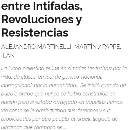
entre Intifadas,
Revoluciones y
Resistencias
ALEJANDRO MARTINELLI, MARTÍN
PAPPE,
/
ILAN
La lucha palestina reúne en sí todas las luchas: por la
vida; de clases; étnica; de género; nacional;
internacional; por la humanidad... Se inició cuando un
pueblo árabe que nunca se había constituído en
nación pero sí estaba arraigado en aquellas tierras,
vio cómo se le arrebataban sus derechos y sus
propiedades por otro pueblo, el israelí, llegado de
ultramar, que tampoco se ...