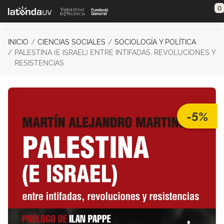
Saltar al contenido principal
0
INICIO
CIENCIAS SOCIALES
SOCIOLOGÍA Y POLÍTICA
PALESTINA (E ISRAEL) ENTRE INTIFADAS, REVOLUCIONES Y
RESISTENCIAS
-5%