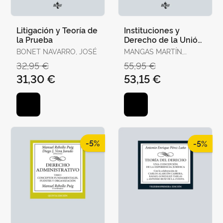
Litigación y Teoría de
Instituciones y
la Prueba
Derecho de la Unión
Europea
BONET NAVARRO, JOSÉ
MANGAS MARTÍN,
ARACELI / LIÑÁN
32,95 €
55,95 €
NOGUERAS, DIEGO J.
31,30 €
53,15 €
-5%
-5%