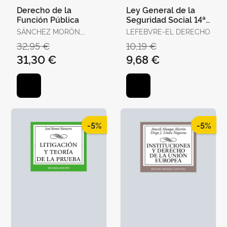
Derecho de la
Ley General de la
Función Pública
Seguridad Social 14ª
Edc. 2025
SÁNCHEZ MORÓN,
LEFEBVRE-EL DERECHO
MIGUEL
32,95 €
10,19 €
31,30 €
9,68 €
-5%
-5%