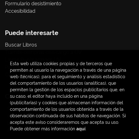
Formulario desistimiento
Accesibilidad
Puede interesarte
Buscar Libros
Trámite compras con cargo a UV
Libros Publicaciones UV
Esta web utiliza cookies propias y de terceros que
Papelería / material oficina
permiten al usuario la navegación a través de una página
Consumo Sostenible
web (técnicas), para el seguimiento y análisis estadístico
del comportamiento de los usuarios (analíticas), que
permiten la gestión de los espacios publicitarios que, en
Contacto
su caso, el editor haya incluido en una página
(publicitarias) y cookies que almacenan información del
C/ Amadeo de Saboya, 4
comportamiento de los usuarios obtenida a través de la
(+34) 963828968
observación continuada de sus hábitos de navegación. Si
acepta este aviso consideraremos que acepta su uso.
latendauv@fundacio.es
Puede obtener más información
aquí
.
Formulario de contacto