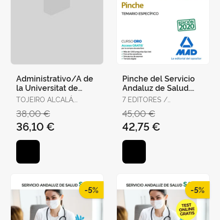
Administrativo/A de
Pinche del Servicio
la Universitat de
Andaluz de Salud.
València. Temario,
Temario Específico
TOJEIRO ALCALÁ,
7 EDITORES /
Test y Supuestos
CARLOS
GONZÁLEZ RABANAL,
38,00 €
45,00 €
Prácti
JOSÉ MANUEL /
36,10 €
42,75 €
SERRANO BARCENA,
ANA MARÍA /
GONZÁLEZ CABALLERO,
MARTA
-5%
-5%