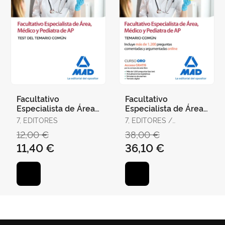
Facultativo
Facultativo
Especialista de Área,
Especialista de Área,
Médico y Pediatra de
Médico y Pediatra de
7, EDITORES
7, EDITORES /
Atención Primaria del
Atención Primaria del
RODRÍGUEZ RIVERA,
12,00 €
38,00 €
Ser
Ser
FRANCISCO ENRIQUE /
11,40 €
36,10 €
GÓMEZ MARTÍNEZ,
DOMINGO / GUERRERO
ARROYO, JOSÉ