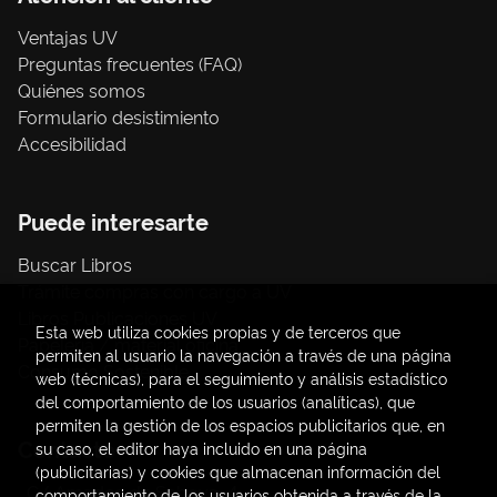
Ventajas UV
Preguntas frecuentes (FAQ)
Quiénes somos
Formulario desistimiento
Accesibilidad
Puede interesarte
Buscar Libros
Trámite compras con cargo a UV
Libros Publicaciones UV
Esta web utiliza cookies propias y de terceros que
Papelería / material oficina
permiten al usuario la navegación a través de una página
Consumo Sostenible
web (técnicas), para el seguimiento y análisis estadístico
del comportamiento de los usuarios (analíticas), que
permiten la gestión de los espacios publicitarios que, en
Contacto
su caso, el editor haya incluido en una página
(publicitarias) y cookies que almacenan información del
C/ Amadeo de Saboya, 4
comportamiento de los usuarios obtenida a través de la