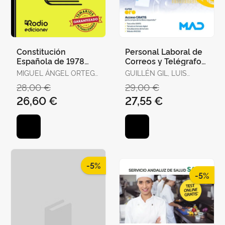
Constitución
Personal Laboral de
Española de 1978
Correos y Telégrafos.
para Oposiciones.
Temario Volumen 1
MIGUEL ÁNGEL ORTEGA
GUILLÉN GIL, LUIS
Test Ordenados por
PALOP
IGNACIO / FORUM DE
28,00 €
29,00 €
Artículos, Re
DE CATALUNYA /
26,60 €
27,55 €
GUILLEN DIAZ,
LOURDES ALEJANDRA
-5%
-5%