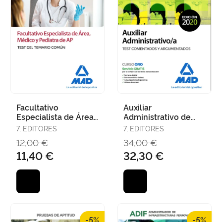
Facultativo
Auxiliar
Especialista de Área,
Administrativo de
Médico y Pediatra de
Corporaciones
7, EDITORES
7, EDITORES
Atención Primaria del
Locales. Test
12,00 €
34,00 €
Ser
Comentados y
11,40 €
32,30 €
Argumentados
-5%
-5%