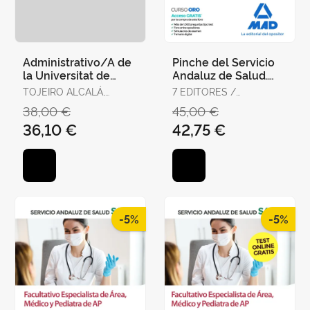
Administrativo/A de
Pinche del Servicio
la Universitat de
Andaluz de Salud.
València. Temario,
Temario Específico
TOJEIRO ALCALÁ,
7 EDITORES /
Test y Supuestos
CARLOS
GONZÁLEZ RABANAL,
38,00 €
45,00 €
Prácti
JOSÉ MANUEL /
36,10 €
42,75 €
SERRANO BARCENA,
ANA MARÍA /
GONZÁLEZ CABALLERO,
MARTA
-5%
-5%