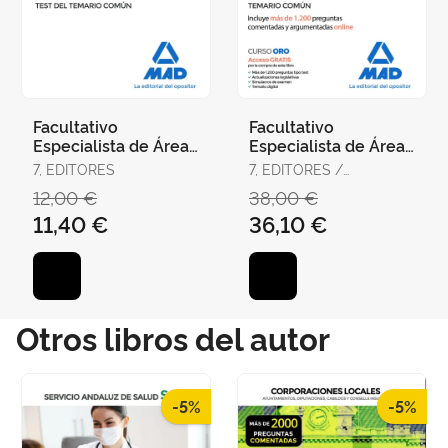
Facultativo
Facultativo
Especialista de Área,
Especialista de Área,
Médico y Pediatra de
Médico y Pediatra de
7, EDITORES
7, EDITORES /
Atención Primaria del
Atención Primaria del
RODRÍGUEZ RIVERA,
12,00 €
38,00 €
Ser
Ser
FRANCISCO ENRIQUE /
11,40 €
36,10 €
GÓMEZ MARTÍNEZ,
DOMINGO / GUERRERO
ARROYO, JOSÉ
Otros libros del autor
-5%
-5%