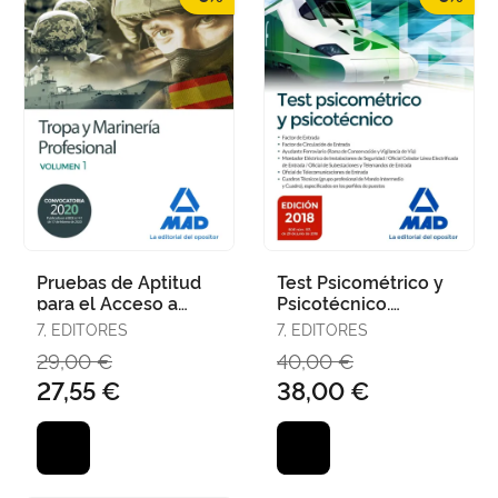
Pruebas de Aptitud
Test Psicométrico y
para el Acceso a
Psicotécnico.
Tropa y Marinería
Administrador de
7, EDITORES
7, EDITORES
Profesional. Volumen
Infraestructuras
29,00 €
40,00 €
1
Ferroviarias
27,55 €
38,00 €