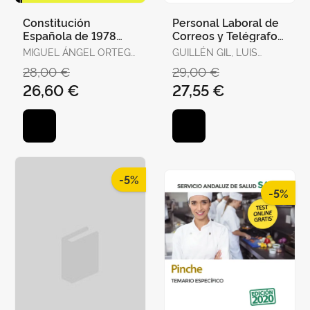
Constitución
Personal Laboral de
Española de 1978
Correos y Telégrafos.
para Oposiciones.
Temario Volumen 1
MIGUEL ÁNGEL ORTEGA
GUILLÉN GIL, LUIS
Test Ordenados por
PALOP
IGNACIO / FORUM DE
28,00 €
29,00 €
Artículos, Re
DE CATALUNYA /
26,60 €
27,55 €
GUILLEN DIAZ,
LOURDES ALEJANDRA
-5%
-5%