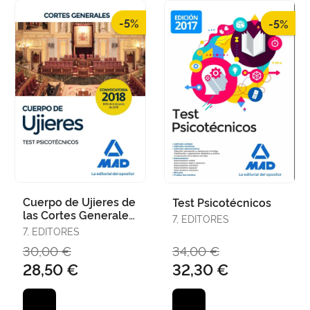
-5%
-5%
Cuerpo de Ujieres de
Test Psicotécnicos
las Cortes Generales.
7, EDITORES
Test Psicotécnicos
7, EDITORES
30,00 €
34,00 €
28,50 €
32,30 €