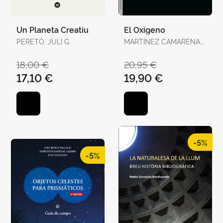
Un Planeta Creatiu
El Oxígeno
PERETÓ, JULI G.
MARTÍNEZ CAMARENA,
ÁLVARO
18,00 €
20,95 €
17,10 €
19,90 €
-5%
-5%