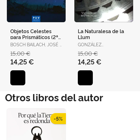
Objetos Celestes
La Naturalesa de la
para Prismáticos (2ª
Llum
Edición)
BOSCH BAILACH, JOSÉ /
GONZÁLEZ
BARTUAL LÁZARO,
MARHUENDA, PEDRO
15,00 €
15,00 €
MERCEDES / DRAGOEV,
14,25 €
14,25 €
IVAN
Otros libros del autor
-5%