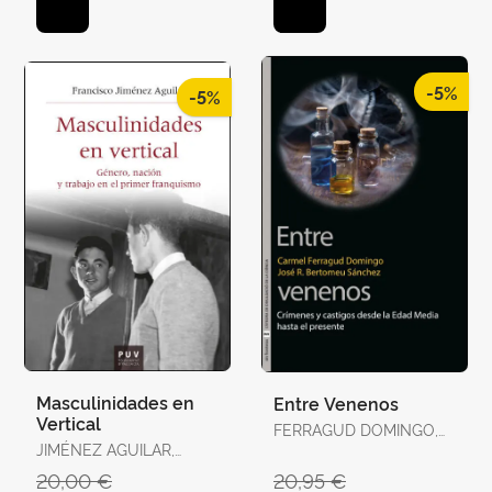
-5%
-5%
Masculinidades en
Entre Venenos
Vertical
FERRAGUD DOMINGO,
JIMÉNEZ AGUILAR,
CARMEL / BERTOMEU
FRANCISCO
SÁNCHEZ, JOSÉ RAMÓN
20,00 €
20,95 €