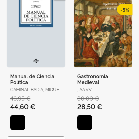
-5%
Manual de Ciencia
Gastronomia
Política
Medieval
CAMINAL BADÍA, MIQUEL
, AA.VV.
/ TORRENS, XAVIER / R.
46,95 €
30,00 €
AGUILERA DE PRAT,
44,60 €
28,50 €
CESÁREO / AHEDO,
IGOR / ÁLVAREZ,
GEMMA / ANTÓN, JOAN
/ BAQUÉS, JOSEP /
BREITENSTEIN, SO