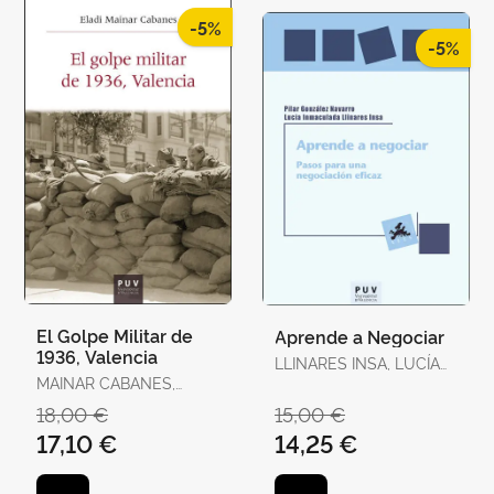
-5%
-5%
El Golpe Militar de
Aprende a Negociar
1936, Valencia
LLINARES INSA, LUCÍA
MAINAR CABANES,
INMACULADA /
ELADI
GONZÁLEZ NAVARRO,
18,00 €
15,00 €
PILAR
17,10 €
14,25 €