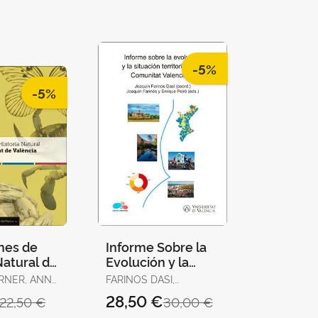
-5%
-5%
nes de
Informe Sobre la
Natural de
Evolución y la
sitat de
Situación
RNER, ANNA
FARINOS DASI,
Territorial de la
JOAQUIN / PEIRÓ,
28,50 €
22,50 €
30,00 €
Comunitat
ENRIQUE (ED.)