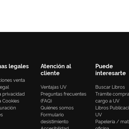
nas legales
Atención al
Puede
cliente
interesarte
iones venta
legal
Ventajas UV
Buscar Libros
ca privacidad
Preguntas frecuentes
Trámite compr
ca Cookies
(FAQ)
cargo a UV
uración
Quiénes somos
Libros Publicac
es
Formulario
UV
desistimiento
Papelería / mat
Accesibilidad
oficina