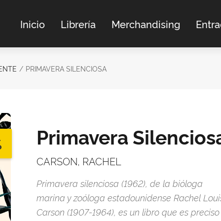
Inicio
Librería
Merchandising
Entr
ENTE
PRIMAVERA SILENCIOSA
Primavera Silencios
%
CARSON, RACHEL
Primavera silenciosa (1962), de la bióloga
marina y zoóloga estadounidense Rachel Loui
Carson (1907-1964), es un libro que es preciso