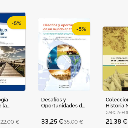
-5%
-5%
ogía
Desafíos y
Coleccio
 la
Oportunidades de
Historia 
ción.
un Mundo en
la Univer
GARCÍA-FO
Transición.
València
(ED.)
€
33,25 €
21,38 €
22,00 €
35,00 €