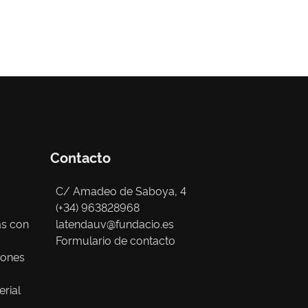
Contacto
C/ Amadeo de Saboya, 4
(+34) 963828968
as con
latendauv@fundacio.es
Formulario de contacto
iones
erial