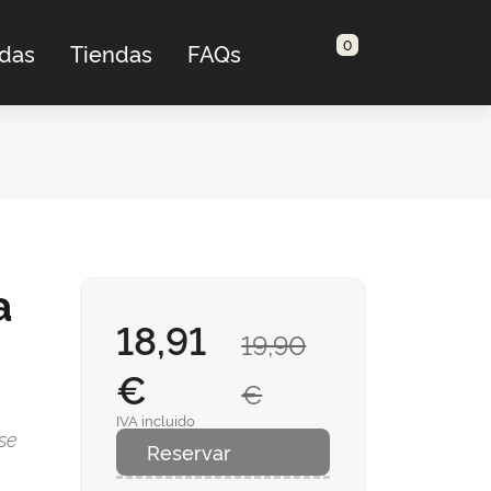
0
adas
Tiendas
FAQs
a
18,91
19,90
€
€
IVA incluido
se
Reservar