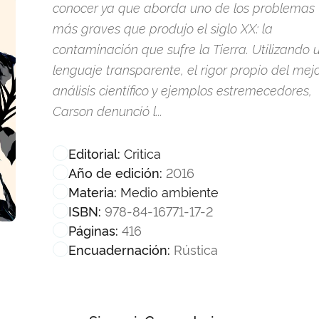
conocer ya que aborda uno de los problemas
más graves que produjo el siglo XX: la
contaminación que sufre la Tierra. Utilizando 
lenguaje transparente, el rigor propio del mej
análisis científico y ejemplos estremecedores,
Carson denunció l...
Critica
Editorial:
2016
Año de edición:
Medio ambiente
Materia:
978-84-16771-17-2
ISBN:
416
Páginas:
Rústica
Encuadernación: