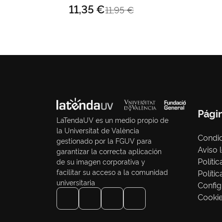
11,35 €
11,95 €
Pági
LaTendaUV es un medio propio de
la Universitat de València
Condic
gestionado por la FGUV para
Aviso 
garantizar la correcta aplicación
Políti
de su imagen corporativa y
facilitar su acceso a la comunidad
Políti
universitaria
Config
Cooki