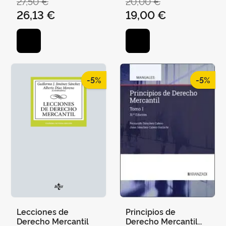
27,50 €
20,00 €
JUAN
GEMMA FAJARDO
26,13 €
19,00 €
-5%
-5%
Lecciones de
Principios de
Derecho Mercantil
Derecho Mercantil