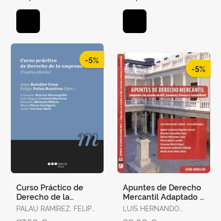
-5%
-5%
Curso Práctico de
Apuntes de Derecho
Derecho de la
Mercantil Adaptado a
Empresa
Estudios de Ade
PALAU RAMÍREZ, FELIPE
LUIS HERNANDO
/ BATALLER GRAU,
CEBRIA - ISABEL-