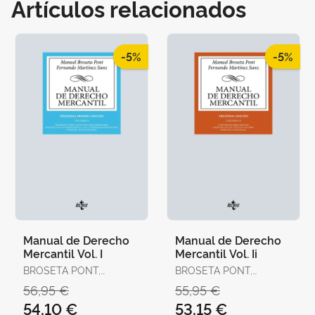
Artículos relacionados
-5%
-5%
Manual de Derecho
Manual de Derecho
Mercantil Vol. I
Mercantil Vol. Ii
BROSETA PONT,
BROSETA PONT,
MANUEL / MARTÍNEZ
MANUEL / MARTÍNEZ
56,95 €
55,95 €
SANZ, FERNANDO
SANZ, FERNANDO
54,10 €
53,15 €