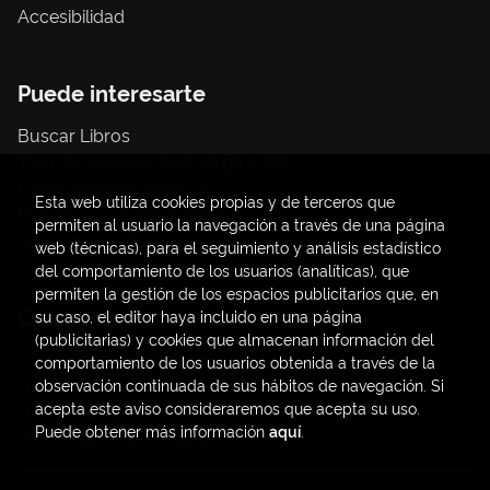
Accesibilidad
Puede interesarte
Buscar Libros
Trámite compras con cargo a UV
Libros Publicaciones UV
Esta web utiliza cookies propias y de terceros que
Papelería / material oficina
permiten al usuario la navegación a través de una página
Consumo Sostenible
web (técnicas), para el seguimiento y análisis estadístico
del comportamiento de los usuarios (analíticas), que
permiten la gestión de los espacios publicitarios que, en
Contacto
su caso, el editor haya incluido en una página
(publicitarias) y cookies que almacenan información del
C/ Amadeo de Saboya, 4
comportamiento de los usuarios obtenida a través de la
(+34) 963828968
observación continuada de sus hábitos de navegación. Si
acepta este aviso consideraremos que acepta su uso.
latendauv@fundacio.es
Puede obtener más información
aquí
.
Formulario de contacto