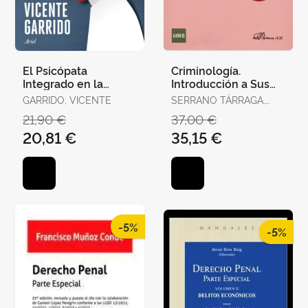
El Psicópata
Criminología.
Integrado en la
Introducción a Sus
Familia, la Empresa y
Principios
GARRIDO, VICENTE
SERRANO TÁRRAGA,
la Política
MARÍA DOLORES
21,90 €
37,00 €
20,81 €
35,15 €
-5%
-5%