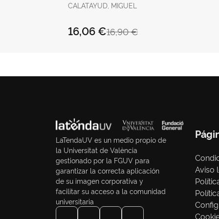
CALATAYUD, MIGUEL
16,06 €
16,90 €
Pági
LaTendaUV es un medio propio de
la Universitat de València
Condic
gestionado por la FGUV para
Aviso 
garantizar la correcta aplicación
Políti
de su imagen corporativa y
facilitar su acceso a la comunidad
Políti
universitaria
Config
Cooki