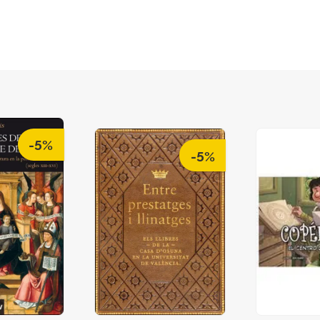
-5%
-5%