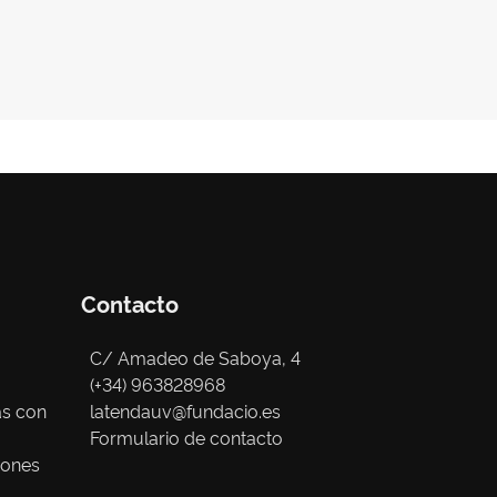
Contacto
C/ Amadeo de Saboya, 4
(+34) 963828968
as con
latendauv@fundacio.es
Formulario de contacto
iones