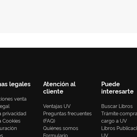
nas legales
Atención al
Puede
cliente
interesarte
iones venta
legal
Ventajas UV
Buscar Libros
ca privacidad
Preguntas frecuentes
Trámite compr
ca Cookies
(FAQ)
cargo a UV
uración
Quiénes somos
Libros Publicac
es
Formulario
UV