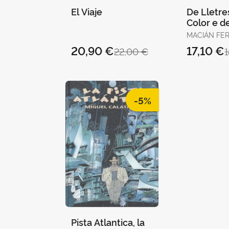
El Viaje
De Lletre
Color e de
MACIÁN FER
JULIO
20,90 €
17,10 €
22,00 €
-5%
Pista Atlantica, la