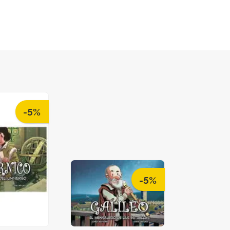
-5%
-5%