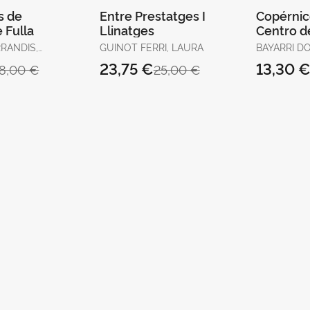
s de
Entre Prestatges I
Copérnico
 Fulla
Llinatges
Centro d
Universo
RANDIS,
GUINOT FERRI, LAURA
BAYARRI D
23,75 €
13,30 
18,00 €
25,00 €