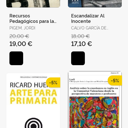
Recursos
Escandalizar Al
Pedagógicos para la
Inocente
Intervención
PIGEM, JORDI
CALVO GARCÍA DE
Socioeducativa en
LEONARDO, JUAN JOSÉ
20,00 €
18,00 €
Contextos Intercultu
/ ALCANTUD DÍAZ,
19,00 €
17,10 €
MARÍA
-5%
-5%