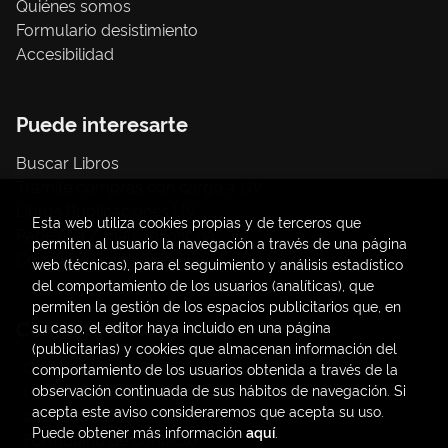
Quiénes somos
Formulario desistimiento
Accesibilidad
Puede interesarte
Buscar Libros
Trámite compras con cargo a UV
Libros Publicaciones UV
Esta web utiliza cookies propias y de terceros que
Papelería / material oficina
permiten al usuario la navegación a través de una página
Consumo Sostenible
web (técnicas), para el seguimiento y análisis estadístico
del comportamiento de los usuarios (analíticas), que
permiten la gestión de los espacios publicitarios que, en
Contacto
su caso, el editor haya incluido en una página
(publicitarias) y cookies que almacenan información del
C/ Amadeo de Saboya, 4
comportamiento de los usuarios obtenida a través de la
(+34) 963828968
observación continuada de sus hábitos de navegación. Si
acepta este aviso consideraremos que acepta su uso.
latendauv@fundacio.es
Puede obtener más información
aquí
.
Formulario de contacto