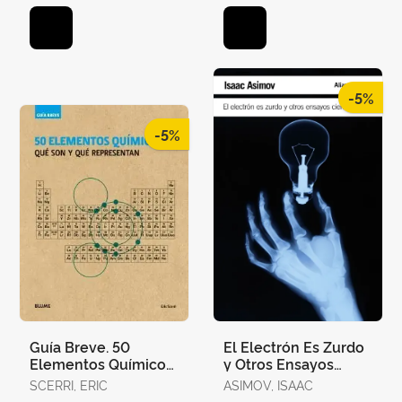
-5%
-5%
Guía Breve. 50
El Electrón Es Zurdo
Elementos Químicos
y Otros Ensayos
(Rústica)
Científicos
SCERRI, ERIC
ASIMOV, ISAAC