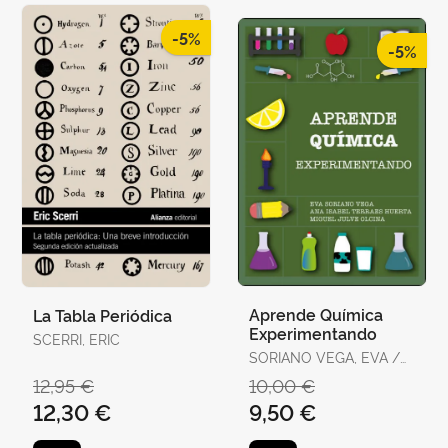
-5%
-5%
Aprende Química
La Tabla Periódica
Experimentando
SCERRI, ERIC
SORIANO VEGA, EVA /
TERRAES HUERTA, ANA
12,95 €
10,00 €
ISABEL / JULVE OLCINA,
12,30 €
9,50 €
MIGUEL