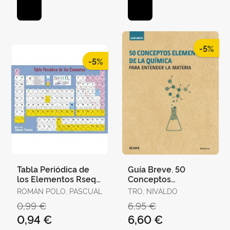
-5%
-5%
Tabla Periódica de
Guía Breve. 50
los Elementos Rseq
Conceptos
2020
Elementales de la
ROMÁN POLO, PASCUAL
TRO, NIVALDO
Química
0,99 €
6,95 €
0,94 €
6,60 €