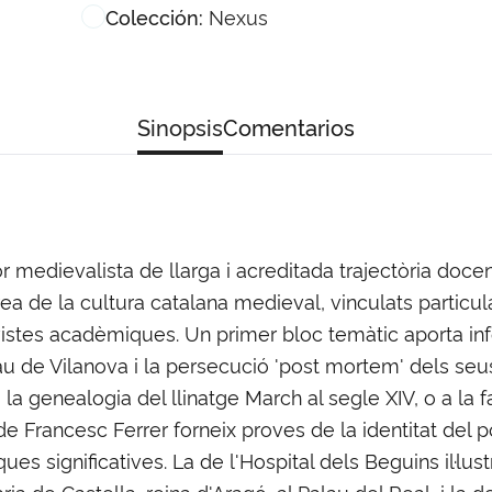
Nexus
Colección:
Sinopsis
Comentarios
r medievalista de llarga i acreditada trajectòria docen
ea de la cultura catalana medieval, vinculats particul
evistes acadèmiques. Un primer bloc temàtic aporta 
 de Vilanova i la persecució 'post mortem' dels seus e
 la genealogia del llinatge March al segle XIV, o a la 
e Francesc Ferrer forneix proves de la identitat del 
ues significatives. La de l'Hospital dels Beguins il·lustr
ria de Castella, reina d'Aragó, al Palau del Real, i la