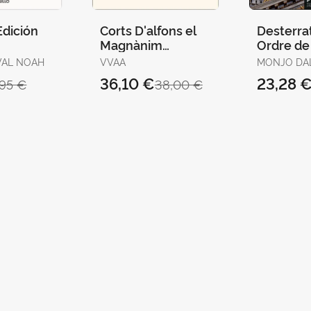
Edición
Corts D'alfons el
Desterra
Magnànim
Ordre de 
(València, 1417-
VAL NOAH
VVAA
MONJO DA
1418) Ii
FRANCESC
36,10 €
23,28 
,95 €
38,00 €