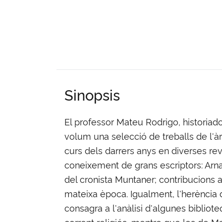
Sinopsis
El professor Mateu Rodrigo, historiado
volum una selecció de treballs de l'àr
curs dels darrers anys en diverses r
coneixement de grans escriptors: Arnau
del cronista Muntaner; contribucions a
mateixa època. Igualment, l'herència d
consagra a l'anàlisi d'algunes biblioteq
corrent religiós, mentre que les de Ma