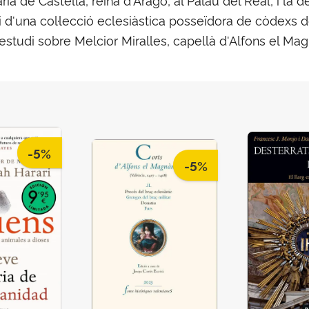
 i d'una col·lecció eclesiàstica posseïdora de còdexs d
 estudi sobre Melcior Miralles, capellà d'Alfons el Mag
-5%
-5%