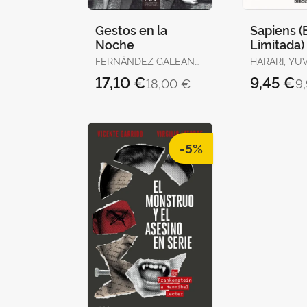
Gestos en la
Sapiens (
Noche
Limitada)
FERNÁNDEZ GALEANO,
HARARI, YU
JAVIER
17,10 €
9,45 €
18,00 €
9
-5%