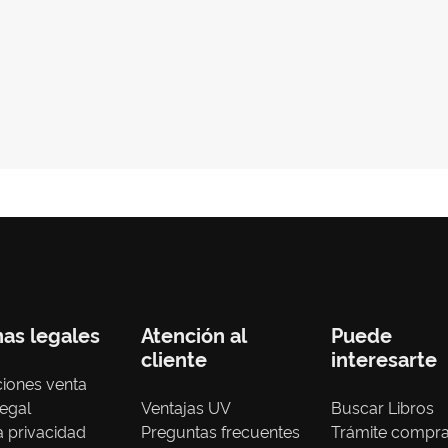
nas legales
Atención al
Puede
cliente
interesarte
iones venta
legal
Ventajas UV
Buscar Libros
ca privacidad
Preguntas frecuentes
Trámite compr