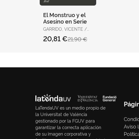
El Monstruo y el
Asesino en Serie
GARRIDO, VICENTE /
LATORRE, VIRGILIO
20,81 €
21,90 €
Pági
LaTendaUV es un medio propio de
la Universitat de València
Condic
gestionado por la FGUV para
Aviso 
garantizar la correcta aplicación
Políti
de su imagen corporativa y