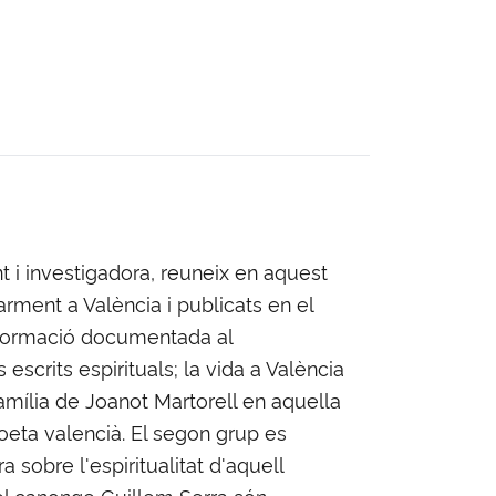
t i investigadora, reuneix en aquest
arment a València i publicats en el
informació documentada al
scrits espirituals; la vida a València
família de Joanot Martorell en aquella
poeta valencià. El segon grup es
a sobre l'espiritualitat d'aquell
 del canonge Guillem Serra són