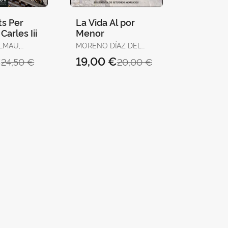
ts Per
La Vida Al por
Carles Iii
Menor
LMAU,
MORENO DÍAZ DEL
-JOAN
CAMPO, FRANCISCO J.
€
19,00 €
24,50 €
20,00 €