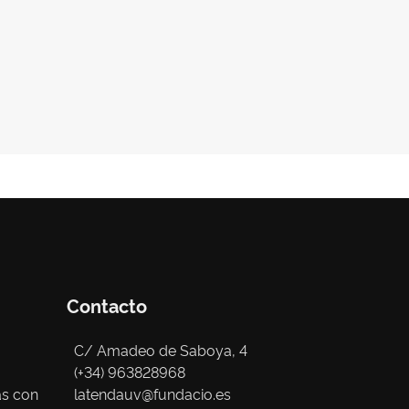
Contacto
C/ Amadeo de Saboya, 4
(+34) 963828968
as con
latendauv@fundacio.es