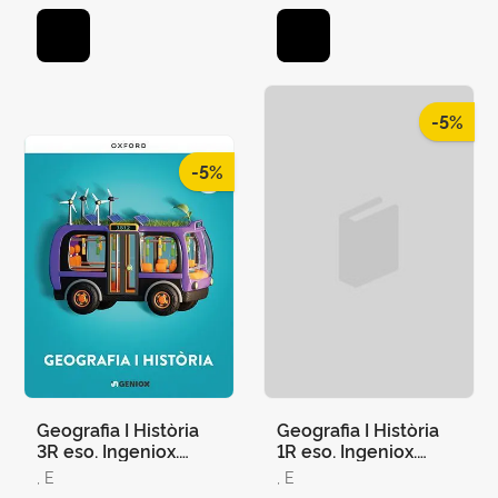
-5%
-5%
Geografia I Història
Geografia I Història
3R eso. Ingeniox.
1R eso. Ingeniox.
Comunitat
Comunitat
, E
, E
Valenciana
Valenciana