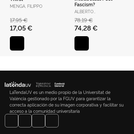
Fascism?
MENGA, FILIPPO
ALBERTO
SPEKTOROWSKI
17,95 €
78,19 €
17,05 €
74,28 €
LaTendaUV es un medio propio de la Universitat de
València gestionado por la FGUV para garantizar la
correcta aplicación de su imagen corporativa y facilitar su
acceso a la comunidad universitaria