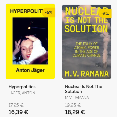
-5%
-5%
Nuclear Is Not The
Hyperpolitics
Solution
JAGER, ANTON
M V, RAMANA
17,25 €
19,25 €
16,39 €
18,29 €