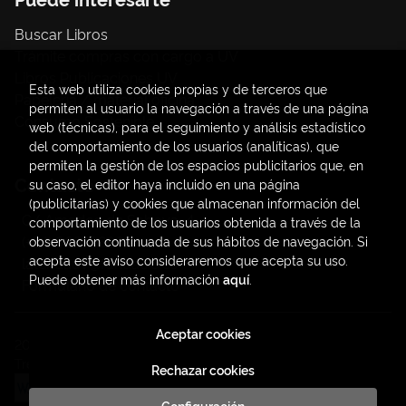
Buscar Libros
Trámite compras con cargo a UV
Libros Publicaciones UV
Esta web utiliza cookies propias y de terceros que
Papelería / material oficina
permiten al usuario la navegación a través de una página
Consumo Sostenible
web (técnicas), para el seguimiento y análisis estadístico
del comportamiento de los usuarios (analíticas), que
permiten la gestión de los espacios publicitarios que, en
Contacto
su caso, el editor haya incluido en una página
(publicitarias) y cookies que almacenan información del
C/ Amadeo de Saboya, 4
comportamiento de los usuarios obtenida a través de la
(+34) 963828968
observación continuada de sus hábitos de navegación. Si
acepta este aviso consideraremos que acepta su uso.
latendauv@fundacio.es
Puede obtener más información
aquí
.
Formulario de contacto
Aceptar cookies
2026 ©
LaTendaUV
. Todos los Derechos Reservados |
Trevenque Group
Rechazar cookies