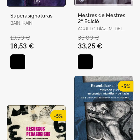
Mestres de Mestres.
Superasignaturas
2ª Edició
BAIN, KAIN
AGULLÓ DÍAZ, M. DEL
CARMEN / JUAN
19,50 €
35,00 €
AGULLÓ, BLANCA
18,53 €
33,25 €
-5%
-5%