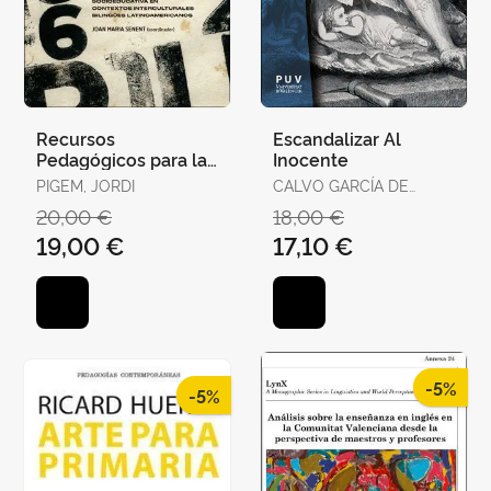
Recursos
Escandalizar Al
Pedagógicos para la
Inocente
Intervención
PIGEM, JORDI
CALVO GARCÍA DE
Socioeducativa en
LEONARDO, JUAN JOSÉ
20,00 €
18,00 €
Contextos Intercultu
/ ALCANTUD DÍAZ,
19,00 €
17,10 €
MARÍA
-5%
-5%