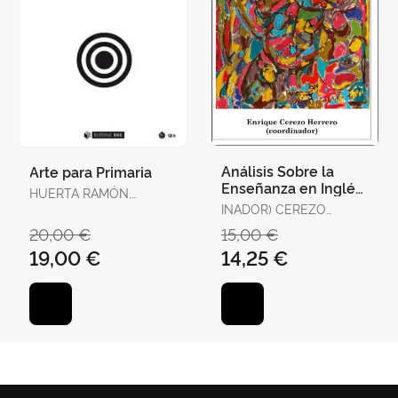
Análisis Sobre la
Arte para Primaria
Enseñanza en Inglés
HUERTA RAMÓN,
en la Comunitat
RICARD
INADOR) CEREZO
Valenciana Desde la
HERRERO, ENRIQUE
20,00 €
15,00 €
Perspe
(COORD
19,00 €
14,25 €