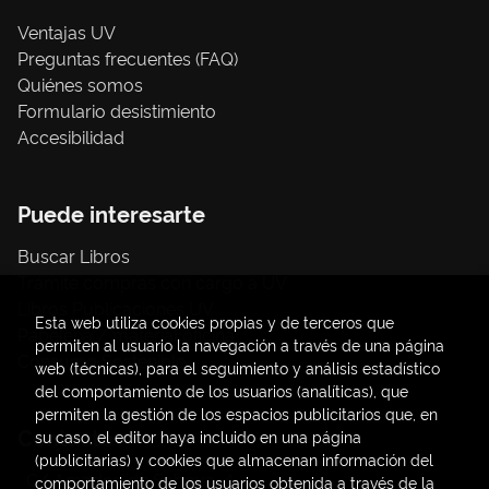
Ventajas UV
Preguntas frecuentes (FAQ)
Quiénes somos
Formulario desistimiento
Accesibilidad
Puede interesarte
Buscar Libros
Trámite compras con cargo a UV
Libros Publicaciones UV
Esta web utiliza cookies propias y de terceros que
Papelería / material oficina
permiten al usuario la navegación a través de una página
Consumo Sostenible
web (técnicas), para el seguimiento y análisis estadístico
del comportamiento de los usuarios (analíticas), que
permiten la gestión de los espacios publicitarios que, en
Contacto
su caso, el editor haya incluido en una página
(publicitarias) y cookies que almacenan información del
C/ Amadeo de Saboya, 4
comportamiento de los usuarios obtenida a través de la