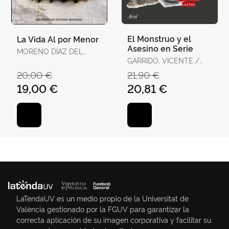
El Monstruo y el
La Vida Al por Menor
Asesino en Serie
MORENO DÍAZ DEL
CAMPO, FRANCISCO J.
GARRIDO, VICENTE /
LATORRE, VIRGILIO
20,00 €
21,90 €
19,00 €
20,81 €
LaTendaUV es un medio propio de la Universitat de
València gestionado por la FGUV para garantizar la
correcta aplicación de su imagen corporativa y facilitar su