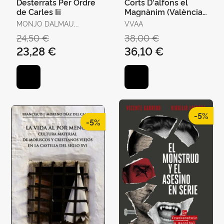
Desterrats Per Ordre
Corts D'alfons el
de Carles Iii
Magnànim (València,
1417-1418) Ii
MONJO DALMAU,
VVAA
FRANCESC-JOAN
24,50 €
38,00 €
23,28 €
36,10 €
-5%
-5%