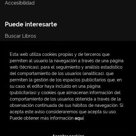
Accesibilidad
Puede interesarte
Buscar Libros
Trámite compras con cargo a UV
Libros Publicaciones UV
Esta web utiliza cookies propias y de terceros que
Papelería / material oficina
permiten al usuario la navegación a través de una página
Consumo Sostenible
web (técnicas), para el seguimiento y análisis estadístico
del comportamiento de los usuarios (analíticas), que
permiten la gestión de los espacios publicitarios que, en
Contacto
su caso, el editor haya incluido en una página
(publicitarias) y cookies que almacenan información del
C/ Amadeo de Saboya, 4
comportamiento de los usuarios obtenida a través de la
(+34) 963828968
observación continuada de sus hábitos de navegación. Si
acepta este aviso consideraremos que acepta su uso.
latendauv@fundacio.es
Puede obtener más información
aquí
.
Formulario de contacto