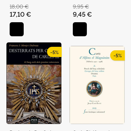
18,00 €
9,95 €
17,10 €
9,45 €
-5%
-5%