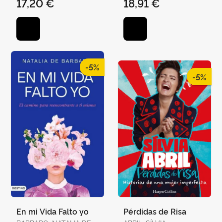
17,20 €
18,91 €
-5%
-5%
En mi Vida Falto yo
Pérdidas de Risa