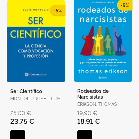
-5%
-5%
Rodeados de
Ser Científico
Narcisistas
MONTOLIU JOSÉ, LLUÍS
ERIKSON, THOMAS
25,00 €
19,90 €
23,75 €
18,91 €