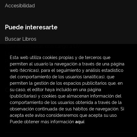
Accesibilidad
Puede interesarte
Buscar Libros
Trámite compras con cargo a UV
Libros Publicaciones UV
Esta web utiliza cookies propias y de terceros que
Papelería / material oficina
permiten al usuario la navegación a través de una página
Consumo Sostenible
web (técnicas), para el seguimiento y análisis estadístico
del comportamiento de los usuarios (analíticas), que
permiten la gestión de los espacios publicitarios que, en
Contacto
su caso, el editor haya incluido en una página
(publicitarias) y cookies que almacenan información del
C/ Amadeo de Saboya, 4
comportamiento de los usuarios obtenida a través de la
(+34) 963828968
observación continuada de sus hábitos de navegación. Si
acepta este aviso consideraremos que acepta su uso.
latendauv@fundacio.es
Puede obtener más información
aquí
.
Formulario de contacto