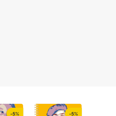
-5%
-5%