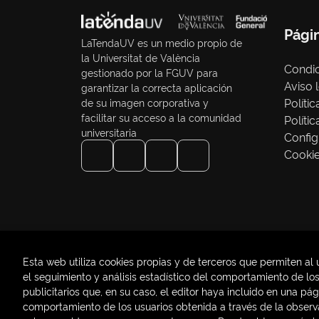
Pági
LaTendaUV es un medio propio de
la Universitat de València
Condic
gestionado por la FGUV para
Aviso 
garantizar la correcta aplicación
Políti
de su imagen corporativa y
facilitar su acceso a la comunidad
Políti
universitaria
Config
Cooki
Esta web utiliza cookies propias y de terceros que permiten al 
el seguimiento y análisis estadístico del comportamiento de los 
publicitarios que, en su caso, el editor haya incluido en una pá
2026 ©
LaTendaUV
. Todos los Derechos Reservad
comportamiento de los usuarios obtenida a través de la observ