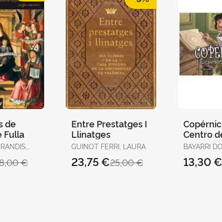
s de
Entre Prestatges I
Copérnico
 Fulla
Llinatges
Centro d
Universo
RANDIS,
GUINOT FERRI, LAURA
BAYARRI D
23,75 €
13,30 
18,00 €
25,00 €