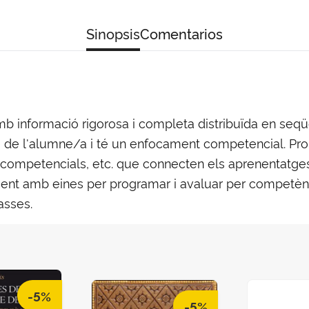
Sinopsis
Comentarios
mb informació rigorosa i completa distribuïda en seq
e de l'alumne/a i té un enfocament competencial. Prop
 competencials, etc. que connecten els aprenentatges 
ocent amb eines per programar i avaluar per competènc
asses.
-5%
-5%