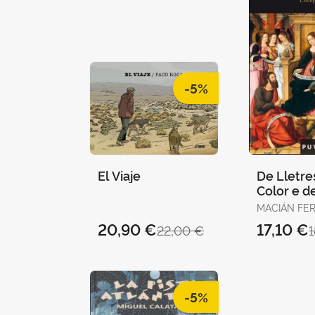
-5%
El Viaje
De Lletre
Color e de
MACIÁN FER
JULIO
20,90 €
17,10 €
22,00 €
-5%