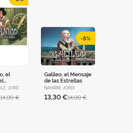
-5%
, el
Galileo, el Mensaje
el
de las Estrellas
OLZ, JORD
BAYARRI, JORDI
€
13,30 €
14,00 €
14,00 €