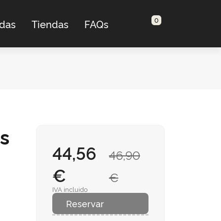
0
adas
Tiendas
FAQs
s
44,56
46,90
€
€
IVA incluido
Reservar