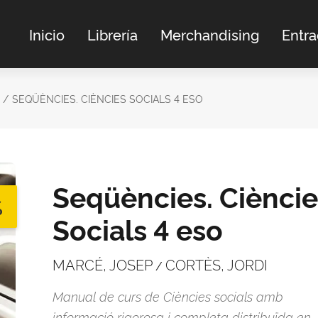
Inicio
Librería
Merchandising
Entr
SEQÜÈNCIES. CIÈNCIES SOCIALS 4 ESO
Seqüències. Cièncie
%
Socials 4 eso
MARCÉ, JOSEP
CORTÈS, JORDI
/
Manual de curs de Ciències socials amb
informació rigorosa i completa distribuïda en