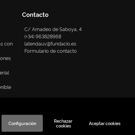
Contacto
C/ Amadeo de Saboya, 4
(+34) 963828968
as con
latendauv@fundacio.es
Formulario de contacto
iones
erial
nible
Rechazar 
Configuración
Aceptar cookies
cookies