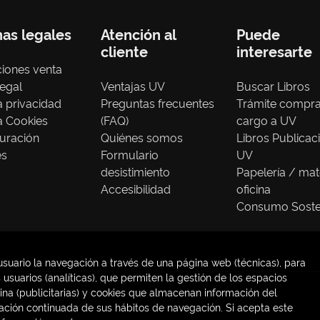
nas legales
Atención al
Puede
cliente
interesarte
iones venta
legal
Ventajas UV
Buscar Libros
ca privacidad
Preguntas frecuentes
Trámite compr
ca Cookies
(FAQ)
cargo a UV
uración
Quiénes somos
Libros Publicac
es
Formulario
UV
desistimiento
Papelería / mat
Accesibilidad
oficina
Consumo Soste
usuario la navegación a través de una página web (técnicas), para
usuarios (analíticas), que permiten la gestión de los espacios
gina (publicitarias) y cookies que almacenan información del
os |
Trevenque Group
ación continuada de sus hábitos de navegación. Si acepta este