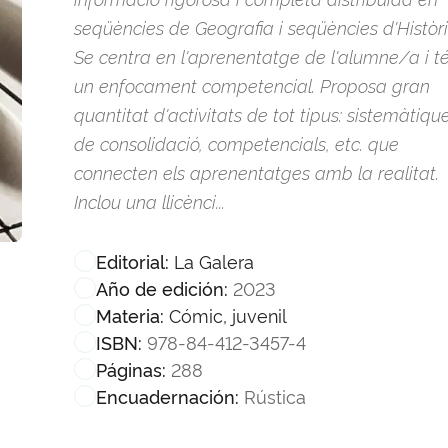
seqüències de Geografia i seqüències d'Històri
Se centra en l'aprenentatge de l'alumne/a i t
un enfocament competencial. Proposa gran
quantitat d'activitats de tot tipus: sistemàtique
de consolidació, competencials, etc. que
connecten els aprenentatges amb la realitat.
Inclou una llicènci...
La Galera
Editorial:
2023
Año de edición:
Cómic, juvenil
Materia:
978-84-412-3457-4
ISBN:
288
Páginas:
Rústica
Encuadernación: